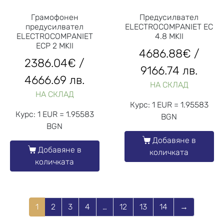
Грамофонен
Предусилвател
предусилвател
ELECTROCOMPANIET EC
ELECTROCOMPANIET
4.8 MKII
ECP 2 MKII
4686.88
€
/
2386.04
€
/
9166.74 лв.
4666.69 лв.
НА СКЛАД
НА СКЛАД
Курс: 1 EUR = 1.95583
Курс: 1 EUR = 1.95583
BGN
BGN
Добавяне в
Добавяне в
количката
количката
1
2
3
4
…
12
13
14
→