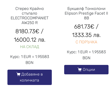
Стерео Крайно
Букшелф Тонколони
стъпало
Elipson Prestige Facet II
ELECTROCOMPANIET
8B
AW250 R
681.73
€
/
8180.73
€
/
1333.35 лв.
16000.12 лв.
С ПОРЪЧКА
НА СКЛАД
Курс: 1 EUR = 1.95583
Курс: 1 EUR = 1.95583
BGN
BGN
Опции
Добавяне в
количката