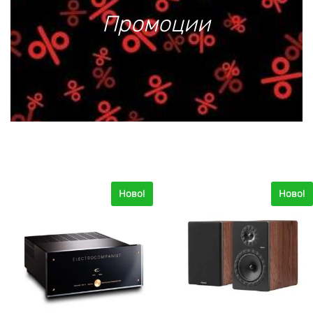
Промоции
Ново!
Ново!