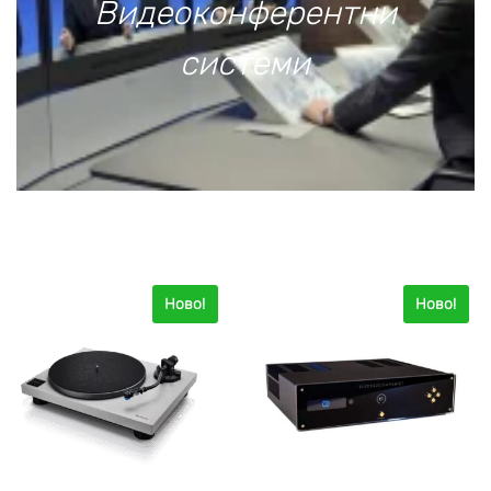
Видеоконферентни
системи
Ново!
Ново!