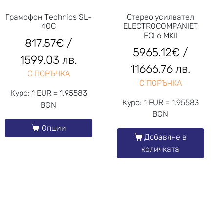
Грамофон Technics SL-
Стерео усилвател
40C
ELECTROCOMPANIET
ECI 6 MKII
817.57
€
/
5965.12
€
/
1599.03 лв.
11666.76 лв.
С ПОРЪЧКА
С ПОРЪЧКА
Курс: 1 EUR = 1.95583
Курс: 1 EUR = 1.95583
BGN
BGN
Опции
Добавяне в
количката