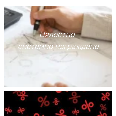
Цялостно
системно изграждaне