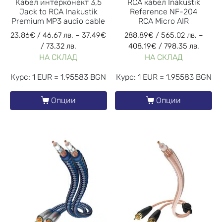
Кабел интерконект 3,5
RCA кабел Inakustik
Jack to RCA Inakustik
Reference NF-204
Premium MP3 audio cable
RCA Micro AIR
23.86
€
/ 46.67 лв.
–
37.49
€
288.89
€
/ 565.02 лв.
–
/ 73.32 лв.
408.19
€
/ 798.35 лв.
НА СКЛАД
НА СКЛАД
Курс: 1 EUR = 1.95583 BGN
Курс: 1 EUR = 1.95583 BGN
Опции
Опции