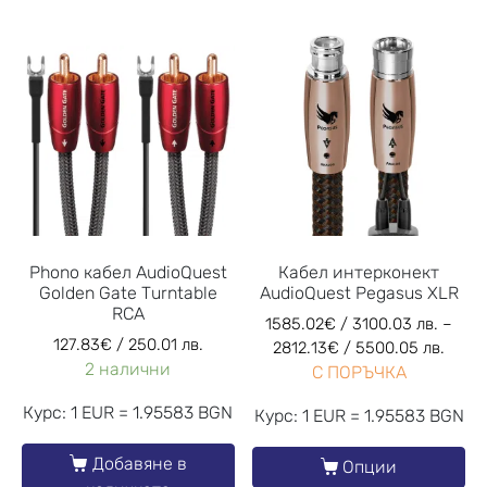
Phono кабел AudioQuest
Кабел интерконект
Golden Gate Turntable
AudioQuest Pegasus XLR
RCA
1585.02
€
/ 3100.03 лв.
–
127.83
€
/ 250.01 лв.
2812.13
€
/ 5500.05 лв.
2 налични
С ПОРЪЧКА
Курс: 1 EUR = 1.95583 BGN
Курс: 1 EUR = 1.95583 BGN
Добавяне в
Опции