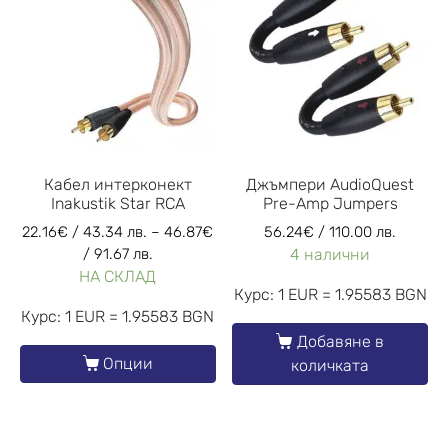
Кабел интерконект
Джъмпери AudioQuest
Inakustik Star RCA
Pre-Amp Jumpers
22.16
€
/ 43.34 лв.
–
46.87
€
56.24
€
/ 110.00 лв.
/ 91.67 лв.
4 налични
НА СКЛАД
Курс: 1 EUR = 1.95583 BGN
Курс: 1 EUR = 1.95583 BGN
Добавяне в
Опции
количката