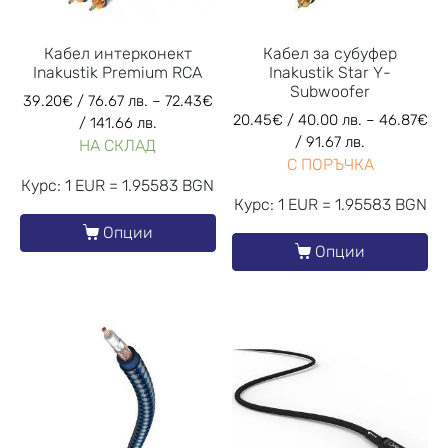
Кабел интерконект
Кабел за субуфер
Inakustik Premium RCA
Inakustik Star Y-
Subwoofer
39.20
€
/ 76.67 лв.
–
72.43
€
20.45
€
/ 40.00 лв.
–
46.87
€
/ 141.66 лв.
/ 91.67 лв.
НА СКЛАД
С ПОРЪЧКА
Курс: 1 EUR = 1.95583 BGN
Курс: 1 EUR = 1.95583 BGN
Опции
Опции