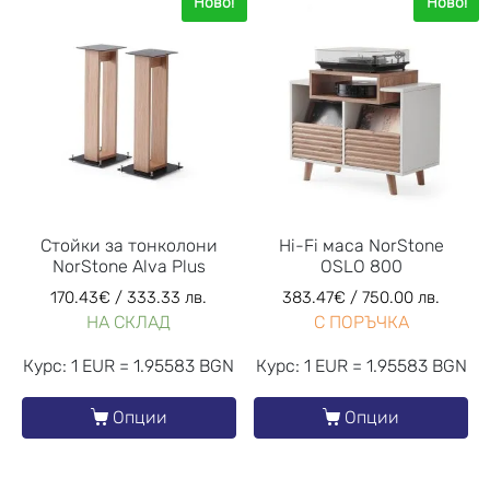
Ново!
Ново!
Стойки за тонколони
Hi-Fi маса NorStone
NorStone Alva Plus
OSLO 800
170.43
€
/ 333.33 лв.
383.47
€
/ 750.00 лв.
НА СКЛАД
С ПОРЪЧКА
Курс: 1 EUR = 1.95583 BGN
Курс: 1 EUR = 1.95583 BGN
Опции
Опции