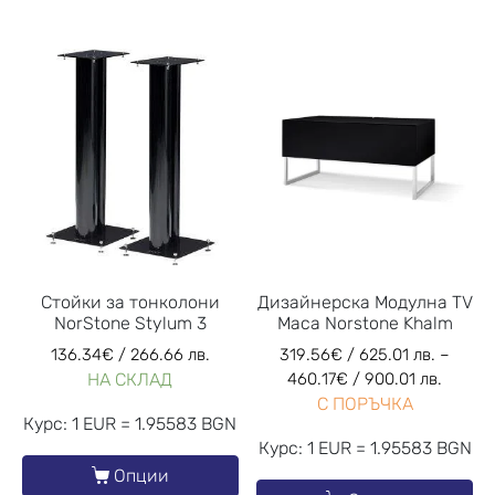
Стойки за тонколони
Дизайнерска Модулна TV
NorStone Stylum 3
Маса Norstone Khalm
136.34
€
/ 266.66 лв.
319.56
€
/ 625.01 лв.
–
НА СКЛАД
460.17
€
/ 900.01 лв.
С ПОРЪЧКА
Курс: 1 EUR = 1.95583 BGN
Курс: 1 EUR = 1.95583 BGN
Опции