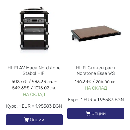
HI-FI AV Маса Nordstone
HI-FI Стенен рафт
Stabbl HIFI
Norstone Esse WS
502.77
€
/ 983.33 лв.
–
136.34
€
/ 266.66 лв.
549.65
€
/ 1075.02 лв.
НА СКЛАД
НА СКЛАД
Курс: 1 EUR = 1.95583 BGN
Курс: 1 EUR = 1.95583 BGN
Опции
Опции