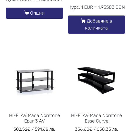
Курс: 1 EUR = 1.95583 BGN
Опции
Добавяне в
количката
HI-FI AV Маса Norstone
HI-FI AV Маса Norstone
Epur 3 AV
Esse Curve
302.52
€
/ 591.68 лв.
336.60
€
/ 658.33 лв.