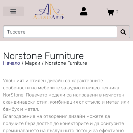
0
Цени и Промоции
Услуги и Проекти
Norstone Furniture
Начало
/
Марки
/
Norstone Furniture
Удобният и стилен дизайн са характерните
особености на мебелите за аудио и видео техника
NorStone. Повечето модели са направени в изчистен
скандинавски стил, комбинация от стъкло и метал или
бамбук и метал.
Благодарение на отворения дизайн можете да
получите бърз достъп до конекторите и да осигурите
преминаването на въздушните потоци за ефективно