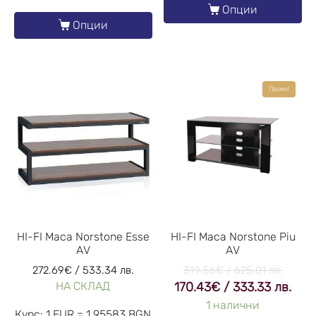
Опции
Опции
Промо!
HI-FI Маса Norstone Esse
HI-FI Маса Norstone Piu
AV
AV
272.69
€
/ 533.34 лв.
319.56
€
/ 625.01 лв.
НА СКЛАД
170.43
€
/ 333.33 лв.
1 налични
Курс: 1 EUR = 1.95583 BGN