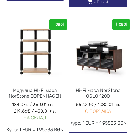
Опции
Ново!
Ново!
Модулна HI-FI маса
Hi-Fi маса NorStone
NorStone COPENHAGEN
OSLO 1200
184.07
€
/ 360.01 лв.
–
552.20
€
/ 1080.01 лв.
219.86
€
/ 430.01 лв.
С ПОРЪЧКА
НА СКЛАД
Курс: 1 EUR = 1.95583 BGN
Курс: 1 EUR = 1.95583 BGN