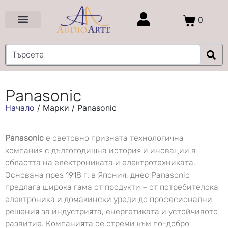
0
Цени и Промоции
Услуги и Проекти
Panasonic
Начало
/
Марки
/
Panasonic
Panasonic
е световно призната технологична
компания с дългогодишна история и иновации в
областта на електрониката и електротехниката.
Основана през 1918 г. в Япония, днес Panasonic
предлага широка гама от продукти – от потребителска
електроника и домакински уреди до професионални
решения за индустрията, енергетиката и устойчивото
развитие. Компанията се стреми към по-добро