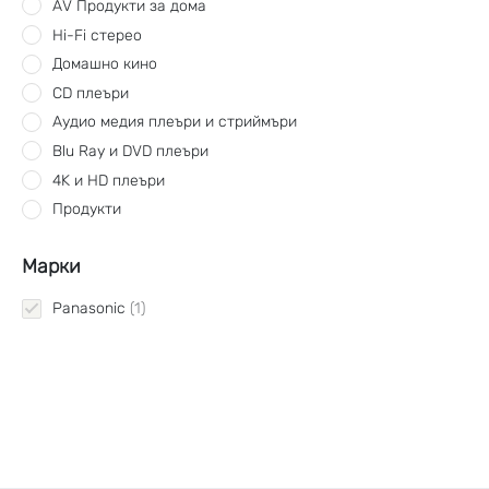
AV Продукти за дома
Hi-Fi стерео
Домашно кино
CD плеъри
Аудио медия плеъри и стриймъри
Blu Ray и DVD плеъри
4K и HD плеъри
Продукти
Марки
Panasonic
1