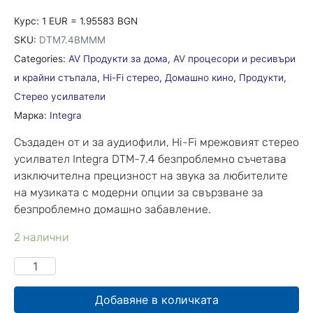
Курс: 1 EUR = 1.95583 BGN
SKU:
DTM7.4BMMM
Categories:
AV Продукти за дома
,
AV процесори и ресивъри
и крайни стъпала
,
Hi-Fi стерео
,
Домашно кино
,
Продукти
,
Стерео усилватели
Марка:
Integra
Създаден от и за аудиофили, Hi-Fi мрежовият стерео
усилвател Integra DTM-7.4 безпроблемно съчетава
изключителна прецизност на звука за любителите
на музиката с модерни опции за свързване за
безпроблемно домашно забавление.
2 налични
Добавяне в количката