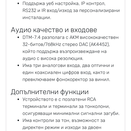
Поддържа уеб настройка, IP контрол,
RS232 и IR вход/изход за персонализирани
инсталации.
Аудио качество и входове
DTM-7.4 разполага с AKM висококачествен
32-битов/768kHz стерео DAC (AK4452),
който поддържа възпроизвеждане на
аудио с висока резолюция.
Има три аналогови входа, два оптични и
един коаксиален цифров вход, както и
превключваем фонокоректор за винил.
Допълнителни функции
Устройството е с позлатени RCA
терминали и терминали за тонколони,
осигуряващи минимални сигнални загуби.
Има контроли за тон, възможност за
директен режим и изходи за двоен