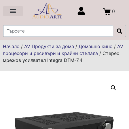
0
Цени и Промоции
Услуги и Проекти
Начало
/
AV Продукти за дома
/
Домашно кино
/
AV
процесори и ресивъри и крайни стъпала
/
Стерео
мрежов усилвател Integra DTM-7.4