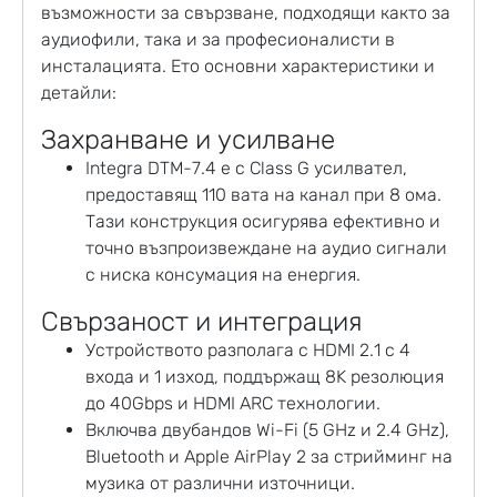
възможности за свързване, подходящи както за
аудиофили, така и за професионалисти в
инсталацията. Ето основни характеристики и
детайли:
Захранване и усилване
Integra DTM-7.4 е с Class G усилвател,
предоставящ 110 вата на канал при 8 ома.
Тази конструкция осигурява ефективно и
точно възпроизвеждане на аудио сигнали
с ниска консумация на енергия.
Свързаност и интеграция
Устройството разполага с HDMI 2.1 с 4
входа и 1 изход, поддържащ 8K резолюция
до 40Gbps и HDMI ARC технологии.
Включва двубандов Wi-Fi (5 GHz и 2.4 GHz),
Bluetooth и Apple AirPlay 2 за стрийминг на
музика от различни източници.