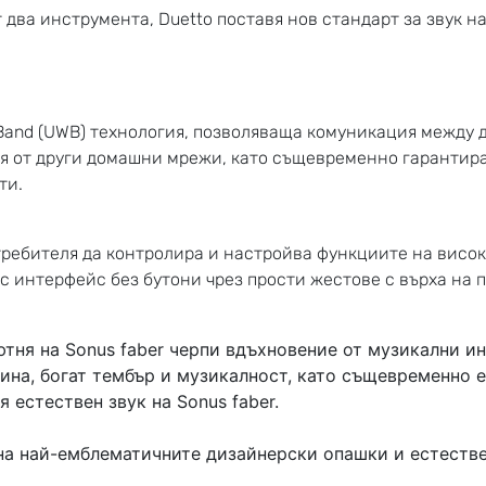
 два инструмента, Duetto поставя нов стандарт за звук 
 Band (UWB) технология, позволяваща комуникация между 
я от други домашни мрежи, като същевременно гарантира
ти.
требителя да контролира и настройва функциите на висок
– с интерфейс без бутони чрез прости жестове с върха на 
тня на Sonus faber черпи вдъхновение от музикални ин
ина, богат тембър и музикалност, като същевременно
 естествен звук на Sonus faber.
на най-емблематичните дизайнерски опашки и естествен