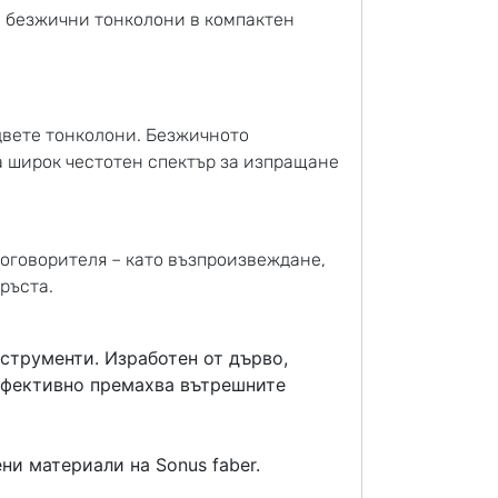
на безжични тонколони в компактен
двете тонколони. Безжичното
 широк честотен спектър за изпращане
оговорителя – като възпроизвеждане,
пръста.
струменти. Изработен от дърво,
 ефективно премахва вътрешните
и материали на Sonus faber.