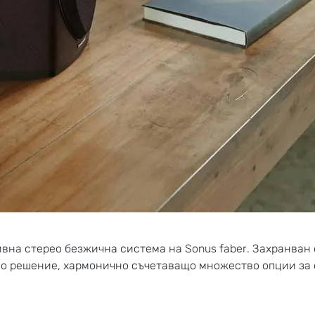
ивна стерео безжична система на Sonus faber. Захранван 
ово решение, хармонично съчетаващо множество опции за