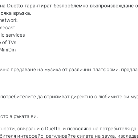
на Duetto гарантират безпроблемно възпроизвеждане о
всяка връзка.
 network
omecast
ic services
e of TVs
MiniDin
точно предаване на музика от различни платформи, предл
отребителите да стриймват директно с любимите си музик
то в ръката ви.
ости, свързани с Duetto, и позволява на потребителя да
бителя интерфейс: регулирайте силата на звука, изследв