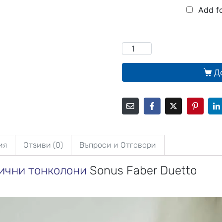
Add f
Д
ия
Отзиви (0)
Въпроси и Отговори
ични тонколони
Sonus Faber Duetto