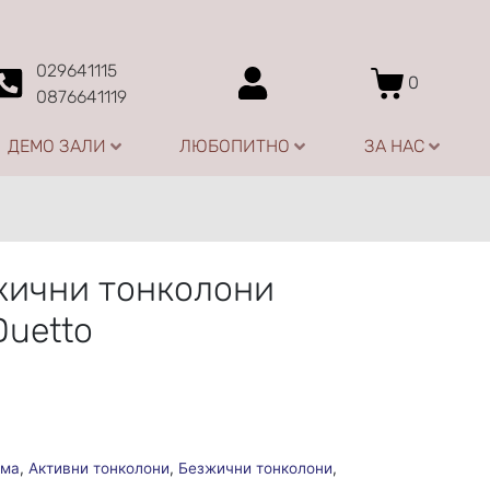
029641115
0
0876641119
ДЕМО ЗАЛИ
ЛЮБОПИТНО
ЗА НАС
жични тонколони
Duetto
ома
,
Активни тонколони
,
Безжични тонколони
,