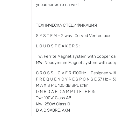
управлението на wi-fi.
ТЕХНИЧЕСКА СПЕЦИФИКАЦИЯ
S Y S T E M – 2 way, Curved Vented box
L O U D S P E A K E R S :
TW: Ferrite Magnet system with copper c
MW: Neodymium Magnet system with coppe
C R O S S – O V E R 1900Hz – Designed wi
F R E Q U E N C Y R E S P O N S E 37 Hz – 
M A X S P L 105 dB SPL @1m
O N B O A R D A M P L I F I E R S:
Tw: 100W Class AB
Mw: 250W Class D
D A C SABRE, AKM