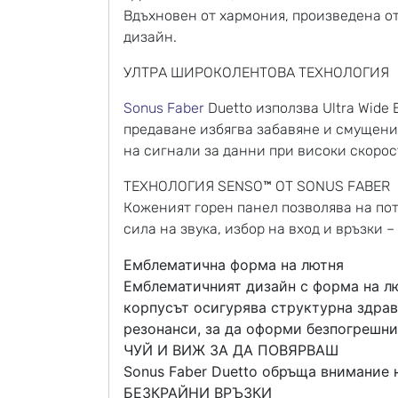
Вдъхновен от хармония, произведена от
дизайн.
УЛТРА ШИРОКОЛЕНТОВА ТЕХНОЛОГИЯ
Sonus Faber
Duetto използва Ultra Wide
предаване избягва забавяне и смущени
на сигнали за данни при високи скорос
ТЕХНОЛОГИЯ SENSO™ ОТ SONUS FABER
Коженият горен панел позволява на по
сила на звука, избор на вход и връзки 
Емблематична форма на лютня
Емблематичният дизайн с форма на лю
корпусът осигурява структурна здрав
резонанси, за да оформи безпогрешния
ЧУЙ И ВИЖ ЗА ДА ПОВЯРВАШ
Sonus Faber Duetto обръща внимание 
БЕЗКРАЙНИ ВРЪЗКИ