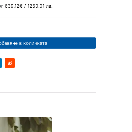
or
639.12
€
/ 1250.01 лв.
обавяне в количката