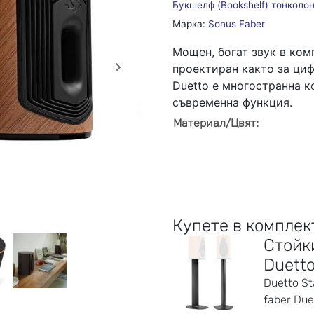
Букшелф (Bookshelf) тонколо
Марка:
Sonus Faber
Мощен, богат звук в ком
п
роектиран както за циф
Duetto е многостранна к
съвременна функция.
:
Материал/Цвят
Купете в комплек
Стойк
Duett
Duetto S
faber Due