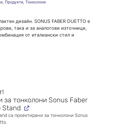
ни
,
Продукти
,
Тонколони
пактен дизайн.
SONUS FABER DUETTO е
рови, така и за аналогови източници,
омбинация от италиански стил и
т!
и за тонколони Sonus Faber
o Stand
tand са проектирани за тонколони Sonus
tto.