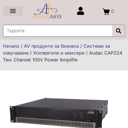
0
Цени и Промоции
Услуги и Проекти
Начало
/
AV продукти за бизнеса
/
Системи за
озвучаване
/
Усилватели и миксери
/
Audac CAP224
Two Channel 100V Power Amplifie