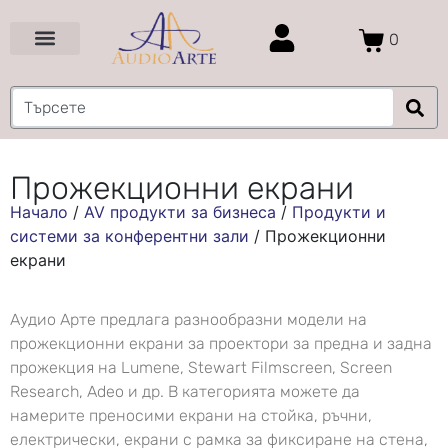
0
Цени и Промоции
Услуги и Проекти
Прожекционни екрани
Начало
/
AV продукти за бизнеса
/
Продукти и
системи за конферентни зали
/
Прожекционни
екрани
Аудио Арте предлага разнообразни модели на
прожекционни екрани за проектори за предна и задна
прожекция на Lumene, Stewart Filmscreen, Screen
Research, Adeo и др. В категорията можете да
намерите преносими екрани на стойка, ръчни,
електрически, екрани с рамка за фиксиране на стена,