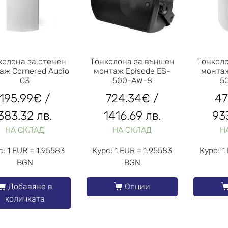
колона за стенен
Тонколона за външен
Тонкол
аж Cornered Audio
монтаж Episode ES-
монтаж
C3
500-AW-8
5
195.99
€
/
724.34
€
/
47
383.32 лв.
1416.69 лв.
93
НА СКЛАД
НА СКЛАД
Н
с: 1 EUR = 1.95583
Курс: 1 EUR = 1.95583
Курс: 1
BGN
BGN
Добавяне в
Опции
количката