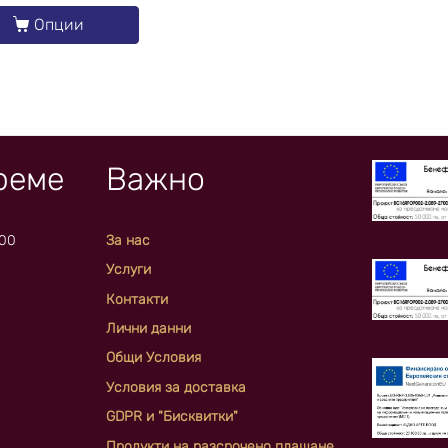
Опции
реме
Важно
:00
За нас
Услуги
Контакти
Лични данни
Общи Условия
Условия за доставка
GDPR и "Бисквитки"
Продукти на разсрочено плащане