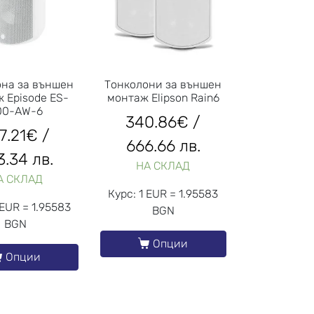
она за външен
Тонколони за външен
 Episode ES-
монтаж Elipson Rain6
00-AW-6
340.86
€
/
7.21
€
/
666.66 лв.
3.34 лв.
НА СКЛАД
А СКЛАД
Курс: 1 EUR = 1.95583
 EUR = 1.95583
BGN
BGN
Опции
Опции