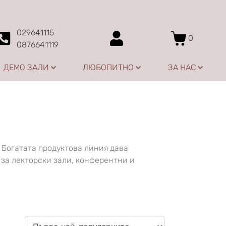
029641115
0
0876641119
ДЕМО ЗАЛИ
ЛЮБОПИТНО
ЗА НАС
 Богатата продуктова линия дава
 за лекторски зали, конферентни и