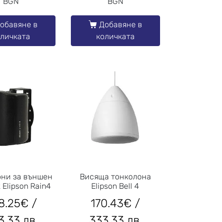
BGN
BGN
обавяне в
Добавяне в
оличката
количката
они за външен
Висяща тонколона
Elipson Rain4
Elipson Bell 4
8.25
€
/
170.43
€
/
3.33 лв.
333.33 лв.