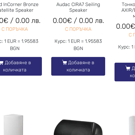
d InCorner Bronze
Audac CIRA7 Seiling
Тонк
atellite Speaker
Speaker
AXIR/
0
€
/ 0.00 лв.
0.00
€
/ 0.00 лв.
0.00
С ПОРЪЧКА
С ПОРЪЧКА
С 
с: 1 EUR = 1.95583
Курс: 1 EUR = 1.95583
Курс: 1
BGN
BGN
Добавяне в
Добавяне в
Д
количката
количката
к