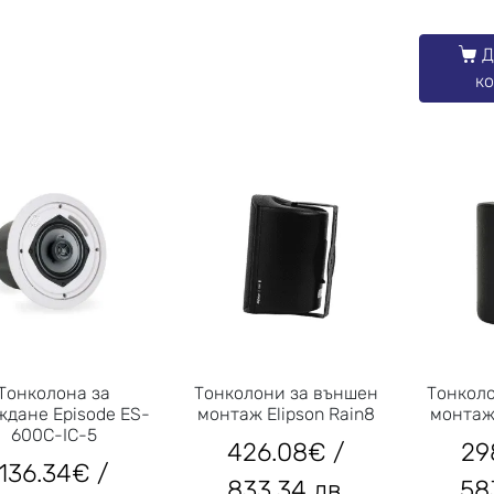
Д
к
Тонколона за
Tонколони за външен
Тонкол
ждане Episode ES-
монтаж Elipson Rain8
монтаж 
600C-IC-5
426.08
€
/
29
136.34
€
/
833.34 лв.
58