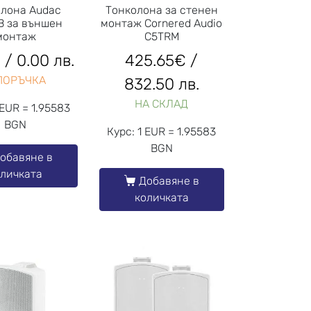
олона Audac
Тонколона за стенен
B за външен
монтаж Cornered Audio
монтаж
C5TRM
€
/ 0.00 лв.
425.65
€
/
ПОРЪЧКА
832.50 лв.
НА СКЛАД
 EUR = 1.95583
BGN
Курс: 1 EUR = 1.95583
BGN
обавяне в
оличката
Добавяне в
количката