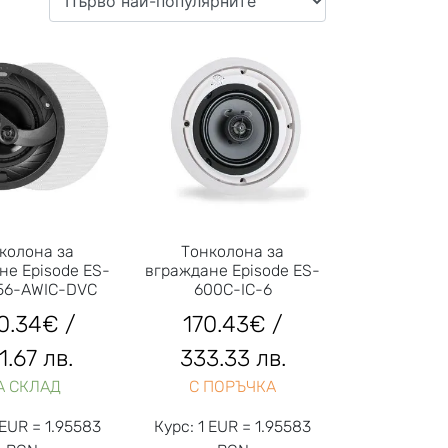
колона за
Тонколона за
не Episode ES-
вграждане Episode ES-
56-AWIC-DVC
600C-IC-6
0.34
€
/
170.43
€
/
1.67 лв.
333.33 лв.
А СКЛАД
С ПОРЪЧКА
 EUR = 1.95583
Курс: 1 EUR = 1.95583