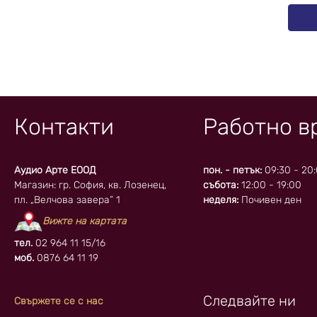
Контакти
Работно в
Аудио Арте ЕООД
пон. - петък:
09:30 - 20
Магазин: гр. София, кв. Лозенец,
събота:
12:00 - 19:00
пл. „Велчова завера” 1
неделя:
Почивен ден
Вижте на картата
тел.
02 964 11 15/16
моб.
0876 64 11 19
Следвайте ни
Свържете се с нас