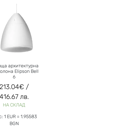
яща архитектурна
олона Elipson Bell
6
213.04
€
/
416.67 лв.
НА СКЛАД
с: 1 EUR = 1.95583
BGN