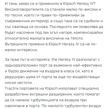
И така, какво се е променило в Klipsch Heresy IV?
Високоговорителите са станали малко по-високи и
по-тесни, което ги прави по-приемливи за
съвременния интериор, а също така са се сдобили и
със сваляща се основа. Последното им позволява да
бъдат насочени под лек ъгъл нагоре, компенсирайки
относително малката височина на тялото.
Вътрешните промени в Klipsch Heresy IV са не по-
малко интересни.
За пръв път в историята, the Heresy IV разполагат с
задноразположен порт за възможно най-ефективно
и бързо деижение на въздуха в класа си, като е
редуциран шума от порта за още по-въздействащи
ниски честоти.
Tractrix портовете на Klipsch използват специално
разработени вътрешни разширения, които помагат
да се намали турбуленцията на въздуха при
навлизане в порта. По-малкото турбулентен въздух