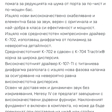
помага за редукцията на шума от порта за по-чист и
по-мощен бас.
Изцяло нови висококачествено окабеляване и
елементна база за звук, верен с оригинала и за
най-добра в класа си ефективност и мощност.
Изцяло нов средночестотен компресионен драйвер
K-702, използващ диафрагма от полиамид за
невероятна детайлност.
Средночестотният K-702 е сдвоен с K-704 Tractrix®
хорна за широка дисперсия.
Високочестотният драйвер K-107-TI с титаниева
диафрагма разполага с изцяло нова фазова капачка
за осигуряване на невероятно равна
високочестотна дисперсия.
Oсвен че доставя мек и динамичен звук без
изкривявания, Heresy IV се предлагат завършени с
висококачествени дървени фурнири. Наклоненият
фундамент е включен в комплекта, но може да бъде
премахнат при поставяне на шкаф или стойки.