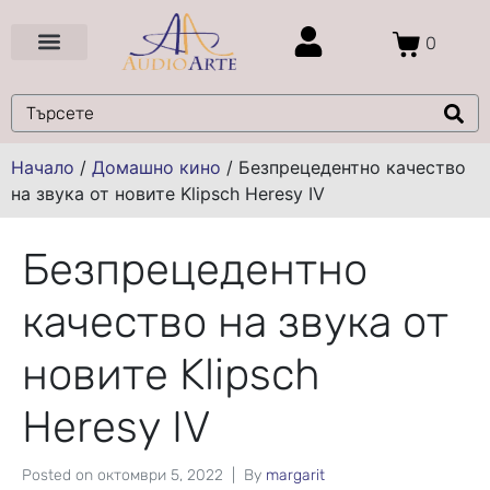
0
Цени и Промоции
Услуги и Проекти
Начало
/
Домашно кино
/
Безпрецедентно качество
на звука от новите Klipsch Heresy IV
Безпрецедентно
качество на звука от
новите Klipsch
Heresy IV
Posted on
октомври 5, 2022
By
margarit