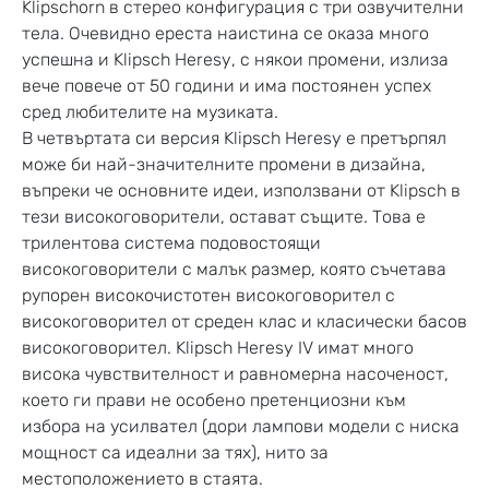
Klipschorn в стерео конфигурация с три озвучителни
тела. Очевидно ереста наистина се оказа много
успешна и Klipsch Heresy, с някои промени, излиза
вече повече от 50 години и има постоянен успех
сред любителите на музиката.
В четвъртата си версия Klipsch Heresy е претърпял
може би най-значителните промени в дизайна,
въпреки че основните идеи, използвани от Klipsch в
тези високоговорители, остават същите. Това е
трилентова система подовостоящи
високоговорители с малък размер, която съчетава
рупорен високочистотен високоговорител с
високоговорител от среден клас и класически басов
високоговорител. Klipsch Heresy IV имат много
висока чувствителност и равномерна насоченост,
което ги прави не особено претенциозни към
избора на усилвател (дори лампови модели с ниска
мощност са идеални за тях), нито за
местоположението в стаята.