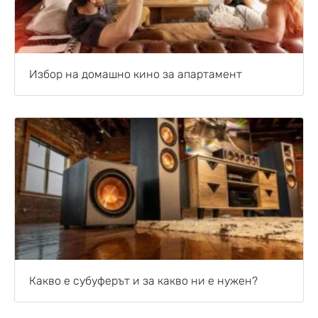
Избор на домашно кино за апартамент
Какво е субуферът и за какво ни е нужен?