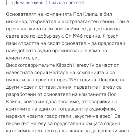
In
Домашно кино
Leave a comment
Основателят на компанията Пол Клипш е бил
инженер, откривател и екстравагантен гений. Той е
прекарал живота си опитвайки се да достави на
света все по-добър звук. От 1946 година, Klipsch
пази страстта на своят основател – да предостави
най-доброто аудио преживяване в дома на
клиентите си.
Високоговорителите Klipsch Heresy IV са част от
известната серия Heritage на компанията и са
пуснати за първи път през 1957 година. Подобно на
други модели от тази линия, първатите Heresy са
разработени от основателя на компанията Пол
Клипш, който им дава това име, отговаряйки на
критиките на един от тогавашните аудиофили,
нарекъл новите говорители „акустична ерес“. За
първи път Heresy са представени същата година
като компактен централен канал за да допълни чифт