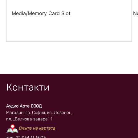
Media/Memory Card Slot
N
Контакти
Аудио Арте ЕООД
Магазин: гр. София, кв. Лозенец,
пл. „Велчова завера” 1
Вижте на картата
тел.
02 964 11 15/16