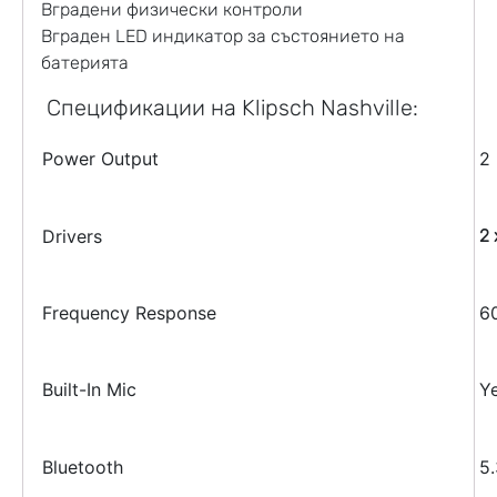
Вградени физически контроли
Вграден LED индикатор за състоянието на
батерията
Спецификации на Klipsch Nashville:
Power Output
2
Drivers
2
Frequency Response
6
Built-In Mic
Y
Bluetooth
5.