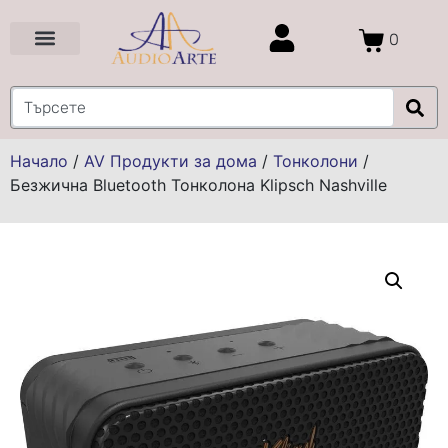
0
Цени и Промоции
Услуги и Проекти
Начало
/
AV Продукти за дома
/
Тонколони
/
Безжична Bluetooth Тонколона Klipsch Nashville