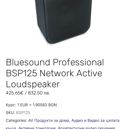
Bluesound Professional
BSP125 Network Active
Loudspeaker
425.65
€
/ 832.50 лв.
Курс: 1 EUR = 1.95583 BGN
SKU:
BSP125
Categories:
AV Продукти за дома
,
Aудио и Видео за цялата
къща
,
Активни тонколони
,
Архитектурни аудио решения
,