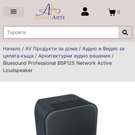
0
Цени и Промоции
Услуги и Проекти
Начало
/
AV Продукти за дома
/
Aудио и Видео за
цялата къща
/
Архитектурни аудио решения
/
Bluesound Professional BSP125 Network Active
Loudspeaker