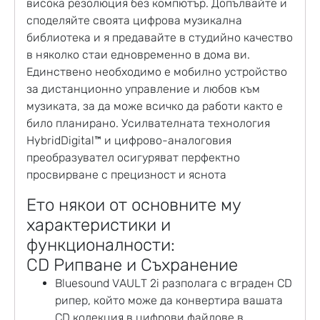
висока резолюция без компютър. Допълвайте и
споделяйте своята цифрова музикална
библиотека и я предавайте в студийно качество
в няколко стаи едновременно в дома ви.
Единствено необходимо е мобилно устройство
за дистанционно управление и любов към
музиката, за да може всичко да работи както е
било планирано. Усилвателната технология
HybridDigital™ и цифрово-аналоговия
преобразувател осигуряват перфектно
просвирване с прецизност и яснота
Ето някои от основните му
характеристики и
функционалности:
CD Рипване и Съхранение
Bluesound VAULT 2i разполага с вграден CD
рипер, който може да конвертира вашата
CD колекция в цифрови файлове в