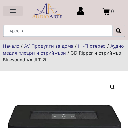
0
Цени и Промоции
Услуги и Проекти
Начало
/
AV Продукти за дома
/
Hi-Fi стерео
/
Аудио
медия плеъри и стриймъри
/
CD Ripper и стриймър
Bluesound VAULT 2i