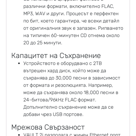
различни формати, включително FLAC,
MP3, WAV и други. Процесът е перфектен
по бит, което гарантира, че всеки детайл
от оригиналния звук е запазен. Рипването
на типичен 60-минутен CD отнема около
20 до 25 минути.
Капацитет на Съхранение
Устройството е оборудвано с 2TB
вътрешен хард диск, който може да
съхранява до 30,000 песни в зависимост
от формата и резолюцията. Например,
може да съхранява около 18,000 песни в
24-битова/96kHz FLAC формат.
Допълнително съхранение може да се
добави чрез USB портове.
Мрежова Свързаност
VAULT 2i разполага с жичен Ethernet порт