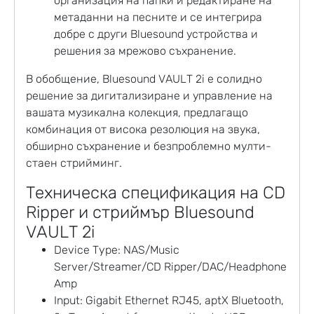
организация на папки и редактиране на
метаданни на песните и се интегрира
добре с други Bluesound устройства и
решения за мрежово съхранение.
В обобщение, Bluesound VAULT 2i е солидно
решение за дигитализиране и управление на
вашата музикална колекция, предлагащо
комбинация от висока резолюция на звука,
обширно съхранение и безпроблемно мулти-
стаен стрийминг.
Техническа спецификация на CD
Ripper и стриймър Bluesound
VAULT 2i
Device Type: NAS/Music
Server/Streamer/CD Ripper/DAC/Headphone
Amp
Input: Gigabit Ethernet RJ45, aptX Bluetooth,