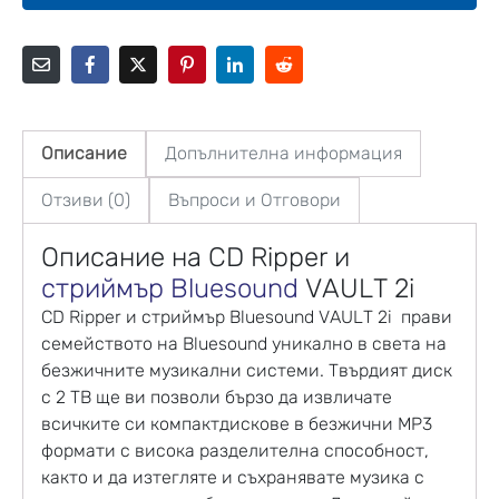
Описание
Допълнителна информация
Отзиви (0)
Въпроси и Отговори
Описание на CD Ripper и
стриймър
Bluesound
VAULT 2i
CD Ripper и стриймър Bluesound VAULT 2i прави
семейството на Bluesound уникално в света на
безжичните музикални системи. Твърдият диск
с 2 TB ще ви позволи бързо да извличате
всичките си компактдискове в безжични MP3
формати с висока разделителна способност,
както и да изтегляте и съхранявате музика с