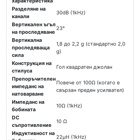
характеристика
Разделяне на
30dB (1kHz)
канали
Вертикален ъгъл
23°
на проследяване
Вертикална
1,8 до 2,2 g (стандартно 2,0
проследяваща
g)
сила
Конструкция на
Гол квадратен джолан
стилуса
Препоръчителен
Повече от 100Ω (когато е
импеданс на
свързан преден усилвател)
натоварване
Импеданс на
10Ω (1kHz)
бобината
DC
10 Ω
съпротивление
Индуктивност на
22µH (1kHz)