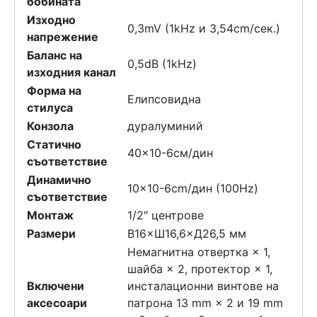
бобината
Изходно
0,3mV (1kHz и 3,54cm/сек.)
напрежение
Баланс на
0,5dB (1kHz)
изходния канал
Форма на
Елипсовидна
стилуса
Конзола
дуралуминий
Статично
40×10-6см/дин
съответствие
Динамично
10×10-6cm/дин (100Hz)
съответствие
Монтаж
1/2″ центрове
Размери
В16×Ш16,6×Д26,5 мм
Немагнитна отвертка × 1,
шайба × 2, протектор × 1,
Включени
инсталационни винтове на
аксесоари
патрона 13 mm × 2 и 19 mm