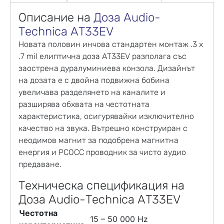
Описание на
Доза
Audio-
Technica AT33EV
Новата половин инчова стандартен монтаж .3 x
.7 mil елиптична доза AT33EV разполага със
заострена дуралуминиева конзола. Дизайнът
на дозата е с двойна подвижна бобина
увеличава разделянето на каналите и
разширява обхвата на честотната
характеристика, осигурявайки изключително
качество на звука. Вътрешно конструиран с
неодимов магнит за подобрена магнитна
енергия и PCOCC проводник за чисто аудио
предаване.
Техническа спецификация на
Доза Audio-Technica AT33EV
Честотна
15 – 50 000 Hz