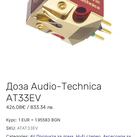
Доза Audio-Technica
AT33EV
426.08
€
/ 833.34 лв.
Курс: 1 EUR = 1.95583 BGN
SKU:
ATAT33EV
Categories:
AV Продукти за дома
,
Hi-Fi стерео
,
Аксесоари за