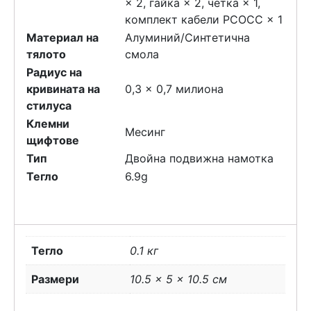
× 2, гайка × 2, четка × 1,
комплект кабели PCOCC × 1
Материал на
Алуминий/Синтетична
тялото
смола
Радиус на
кривината на
0,3 x 0,7 милиона
стилуса
Клемни
Месинг
щифтове
Тип
Двойна подвижна намотка
Тегло
6.9g
Тегло
0.1 кг
Размери
10.5 × 5 × 10.5 см