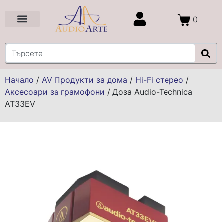
0
Цени и Промоции
Услуги и Проекти
Начало
/
AV Продукти за дома
/
Hi-Fi стерео
/
Аксесоари за грамофони
/
Доза Audio-Technica
AT33EV