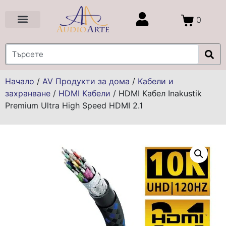
0
Цени и Промоции
Услуги и Проекти
Начало
/
AV Продукти за дома
/
Кабели и
захранване
/
HDMI Кабели
/
HDMI Кабел Inakustik
Premium Ultra High Speed HDMI 2.1