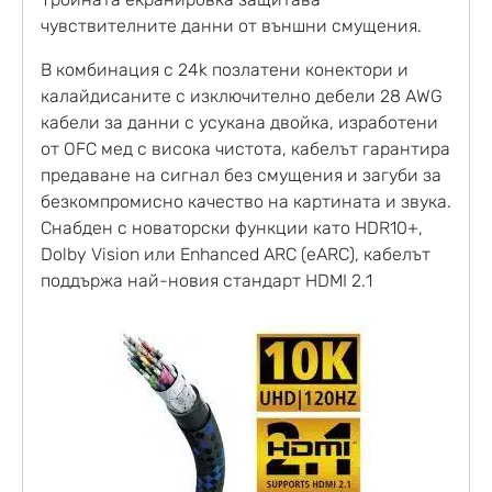
чувствителните данни от външни смущения.
В комбинация с 24k позлатени конектори и
калайдисаните с изключително дебели 28 AWG
кабели за данни с усукана двойка, изработени
от OFC мед с висока чистота, кабелът гарантира
предаване на сигнал без смущения и загуби за
безкомпромисно качество на картината и звука.
Снабден с новаторски функции като HDR10+,
Dolby Vision или Enhanced ARC (eARC), кабелът
поддържа най-новия стандарт HDMI 2.1