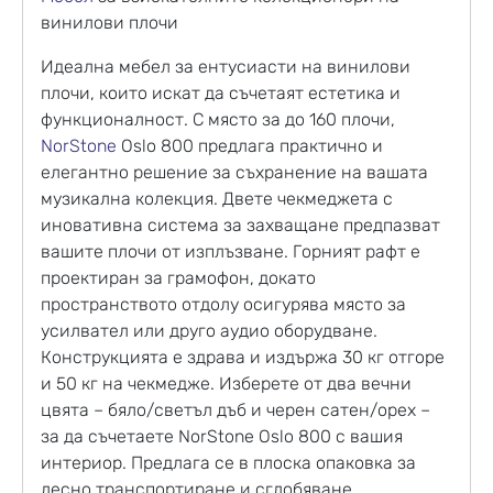
винилови плочи
Идеална мебел за
ентусиасти на
винилови
плочи, които искат да съчетаят естетика и
функционалност. С място за до 160 плочи,
NorStone
Oslo 800 предлага практично и
елегантно решение за съхранение на вашата
музикална колекция. Двете чекмеджета с
иновативна система за захващане предпазват
вашите плочи от изплъзване. Горният рафт е
проектиран за грамофон, докато
пространството отдолу осигурява място за
усилвател или друго аудио оборудване.
Конструкцията е здрава и издържа 30 кг отгоре
и 50 кг на чекмедже. Изберете от два вечни
цвята – бяло/светъл дъб и черен сатен/орех –
за да съчетаете NorStone Oslo 800 с вашия
интериор. Предлага се в плоска опаковка за
лесно транспортиране и сглобяване.