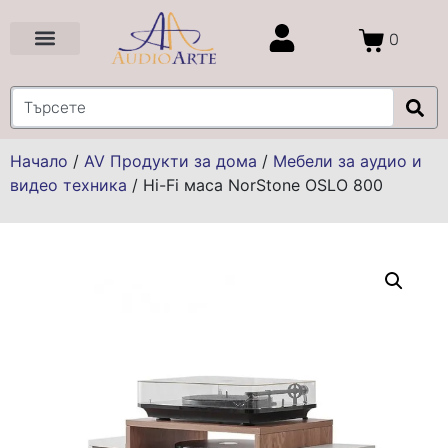
0
Цени и Промоции
Услуги и Проекти
Начало
/
AV Продукти за дома
/
Мебели за аудио и
видео техника
/
Hi-Fi маса NorStone OSLO 800