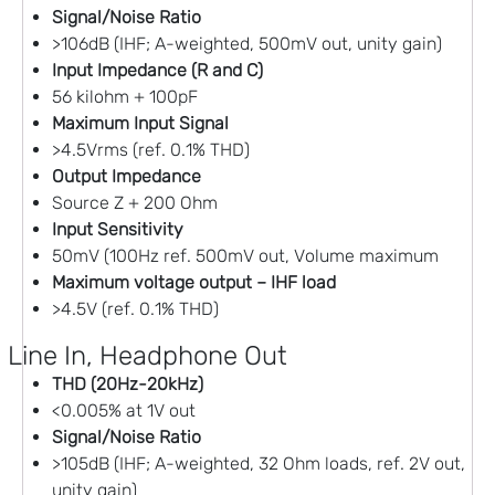
Signal/Noise Ratio
>106dB (IHF; A-weighted, 500mV out, unity gain)
Input Impedance (R and C)
56 kilohm + 100pF
Maximum Input Signal
>4.5Vrms (ref. 0.1% THD)
Output Impedance
Source Z + 200 Ohm
Input Sensitivity
50mV (100Hz ref. 500mV out, Volume maximum
Maximum voltage output – IHF load
>4.5V (ref. 0.1% THD)
Line In, Headphone Out
THD (20Hz-20kHz)
<0.005% at 1V out
Signal/Noise Ratio
>105dB (IHF; A-weighted, 32 Ohm loads, ref. 2V out,
unity gain)