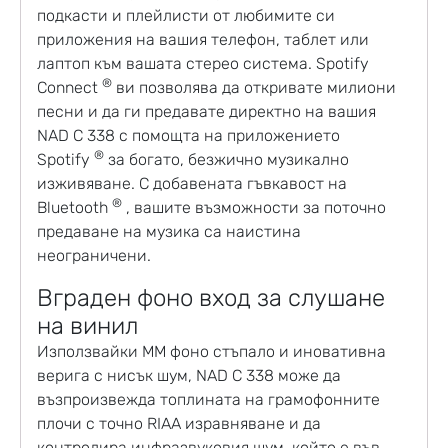
подкасти и плейлисти от любимите си
приложения на вашия телефон, таблет или
лаптоп към вашата стерео система. Spotify
®
Connect
ви позволява да откривате милиони
песни и да ги предавате директно на вашия
NAD C 338 с помощта на приложението
®
Spotify
за богато, безжично музикално
изживяване. С добавената гъвкавост на
®
Bluetooth
, вашите възможности за поточно
предаване на музика са наистина
неограничени.
Вграден фоно вход за слушане
на винил
Използвайки MM фоно стъпало и иновативна
верига с нисък шум, NAD C 338 може да
възпроизвежда топлината на грамофонните
плочи с точно RIAA изравняване и да
контролира инфразвуковия шум, който е във