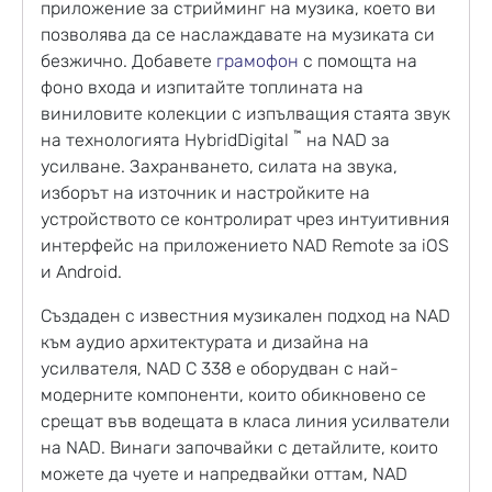
приложение за стрийминг на музика, което ви
позволява да се наслаждавате на музиката си
безжично.
Добавете
грамофон
с помощта на
фоно входа и изпитайте топлината на
виниловите колекции с изпълващия стаята звук
™
на технологията HybridDigital
на NAD за
усилване.
Захранването, силата на звука,
изборът на източник и настройките на
устройството се контролират чрез интуитивния
интерфейс на приложението NAD Remote за iOS
и Android.
Създаден с известния музикален подход на NAD
към аудио архитектурата и дизайна на
усилвателя, NAD C 338 е оборудван с най-
модерните компоненти, които обикновено се
срещат във водещата в класа линия усилватели
на NAD.
Винаги започвайки с детайлите, които
можете да чуете и напредвайки оттам, NAD