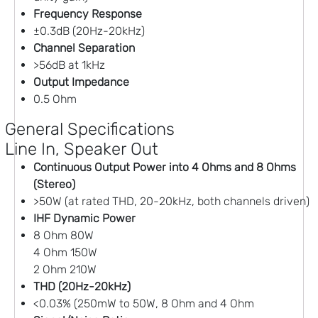
Frequency Response
±0.3dB (20Hz-20kHz)
Channel Separation
>56dB at 1kHz
Output Impedance
0.5 Ohm
General Specifications
Line In, Speaker Out
Continuous Output Power into 4 Ohms and 8 Ohms
(Stereo)
>50W (at rated THD, 20-20kHz, both channels driven)
IHF Dynamic Power
8 Ohm 80W
4 Ohm 150W
2 Ohm 210W
THD (20Hz-20kHz)
<0.03% (250mW to 50W, 8 Ohm and 4 Ohm