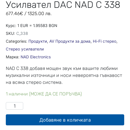
Усилвател DAC NAD C 338
677.46
€
/ 1325.00 лв.
Курс: 1 EUR = 1.95583 BGN
SKU:
C_338
Categories:
Продукти
,
AV Продукти за дома
,
Hi-Fi стерео
,
Стерео усилватели
Марка:
NAD Electronics
NAD C 338 добавя мощен звук към вашите любими
музикални източници и носи невероятна гъвкавост
на всяка стерео система.
1 налични (МОЖЕ ДА СЕ ПОРЪЧВА)
Добавяне в количката