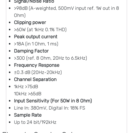
Signal/Noise Ratio
>98dB (A-weighted, 500mV input ref. 1W out in 8
Ohm)
Clipping power
>60W (at 1kHz 0.1% THD)
Peak output current
>18A (in 1 Ohm, 1 ms)
Damping Factor
>300 (ref. 8 Ohm, 20Hz to 6.5kHz)
Frequency Response
±0.3 dB (20Hz-20kHz)
Channel Separation
1kHz >75dB
10kHz >65dB
Input Sensitivity (For 50W in 8 Ohm)
Line In: 380mV, Digital In: 18% FS
Sample Rate
Up to 24 bit/192kHz