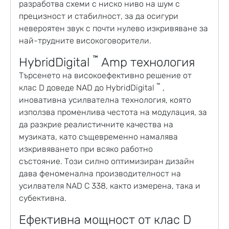
разработва схеми с ниско ниво на шум с
прецизност и стабилност, за да осигури
невероятен звук с почти нулево изкривяване за
най-трудните високоговорители.
™
HybridDigital
Amp технология
Търсенето на високоефективно решение от
™
клас D доведе NAD до HybridDigital
,
иновативна усилвателна технология, която
използва променлива честота на модулация, за
да разкрие реалистичните качества на
музиката, като същевременно намалява
изкривяването при всяко работно
състояние. Този силно оптимизиран дизайн
дава феноменална производителност на
усилвателя NAD C 338, както измерена, така и
субективна.
Ефективна мощност от клас D