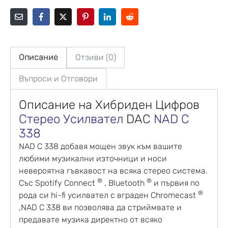
Описание
Отзиви (0)
Въпроси и Отговори
Описание на Хибриден Цифров
Стерео Усилвател
DAC
NAD C
338
NAD C 338 добавя мощен звук към вашите
любими музикални източници и носи
невероятна гъвкавост на всяка стерео система.
®
®
Със Spotify Connect
, Bluetooth
и първия по
®
рода си hi-fi усилвател с вграден Chromecast
,NAD C 338 ви позволява да стриймвате и
предавате музика директно от всяко