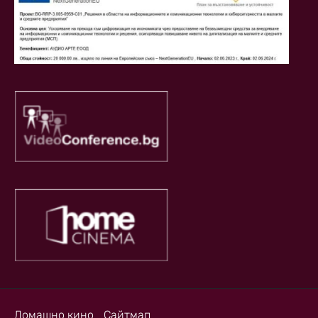
Домашно кино
Сайтмап