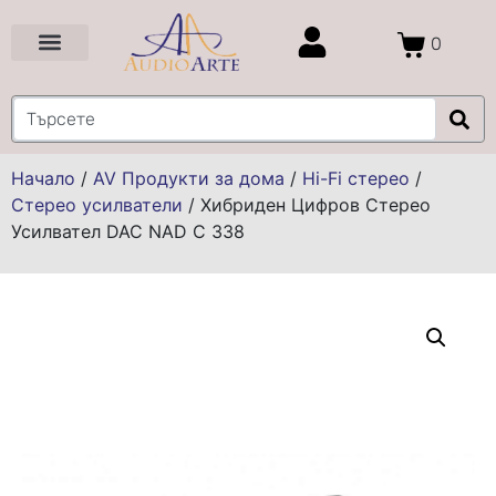
0
Цени и Промоции
Услуги и Проекти
Начало
/
AV Продукти за дома
/
Hi-Fi стерео
/
Стерео усилватели
/
Хибриден Цифров Стерео
Усилвател DAC NAD C 338