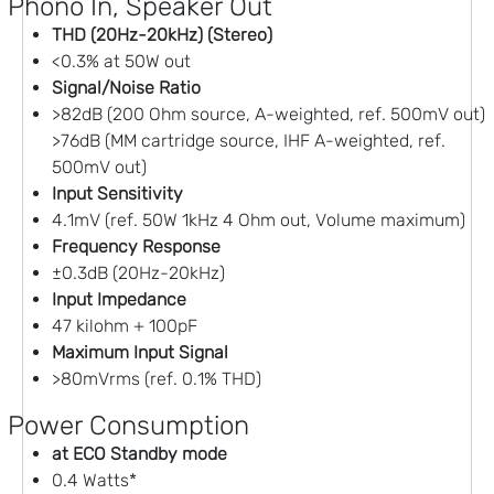
Phono In, Speaker Out
THD (20Hz-20kHz) (Stereo)
<0.3% at 50W out
Signal/Noise Ratio
>82dB (200 Ohm source, A-weighted, ref. 500mV out)
>76dB (MM cartridge source, IHF A-weighted, ref.
500mV out)
Input Sensitivity
4.1mV (ref. 50W 1kHz 4 Ohm out, Volume maximum)
Frequency Response
±0.3dB (20Hz-20kHz)
Input Impedance
47 kilohm + 100pF
Maximum Input Signal
>80mVrms (ref. 0.1% THD)
Power Consumption
at ECO Standby mode
0.4 Watts*