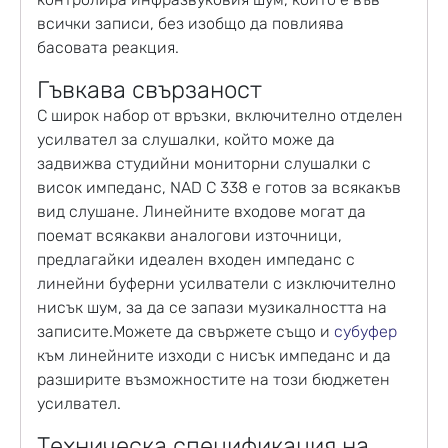
всички записи, без изобщо да повлиява
басовата реакция.
Гъвкава свързаност
С широк набор от връзки, включително отделен
усилвател за слушалки, който може да
задвижва студийни мониторни слушалки с
висок импеданс, NAD C 338 е готов за всякакъв
вид слушане. Линейните входове могат да
поемат всякакви аналогови източници,
предлагайки идеален входен импеданс с
линейни буферни усилватели с изключително
нисък шум, за да се запази музикалността на
записите.Можете да свържете също и
субуфер
към линейните изходи с нисък импеданс и да
разширите възможностите на този бюджетен
усилвател.
Техническа спецификация на