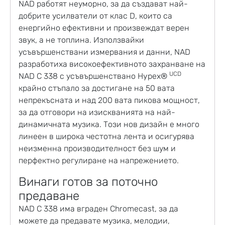
NAD работят неуморно, за да създават най-
добрите усилватели от клас D, които са
енергийно ефективни и произвеждат верен
звук, а не топлина. Използвайки
усъвършенствани измервания и данни, NAD
разработиха високоефективното захранване на
UCD
NAD C 338 с усъвършенствано Hypex®
крайно стъпало за достигане на 50 вата
непрекъсната и над 200 вата пикова мощност,
за да отговори на изискванията на най-
динамичната музика. Този нов дизайн е много
линеен в широка честотна лента и осигурява
неизменна производителност без шум и
перфектно регулиране на напрежението.
Винаги готов за поточно
предаване
NAD C 338 има вграден Chromecast, за да
можете да предавате музика, мелодии,