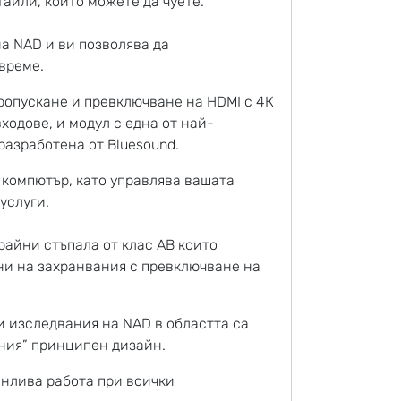
айли, които можете да чуете.
на NAD и ви позволява да
време.
пропускане и превключване на HDMI с 4К
одове, и модул с една от най-
разработена от Bluesound.
 компютър, като управлява вашата
услуги.
райни стъпала от клас AB които
ни на захранвания с превключване на
и изследвания на NAD в областта са
ния” принципен дизайн.
енлива работа при всички