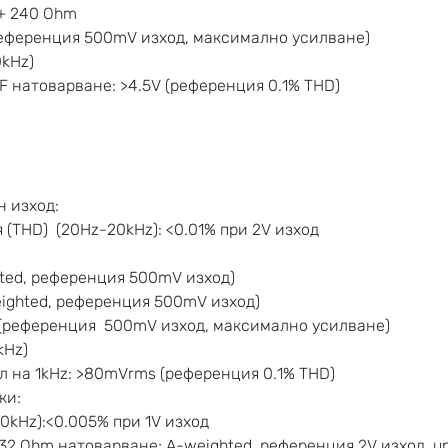
 + 240 Ohm
референция 500mV изход, максимално усилване)
0kHz)
F натоварване: >4.5V (референция 0.1% THD)
 изход:
(THD) (20Hz-20kHz): <0.01% при 2V изход
ted, референция 500mV изход)
eighted, референция 500mV изход)
V (референция 500mV изход, максимално усилване)
kHz)
 на 1kHz: >80mVrms (референция 0.1% THD)
ки:
kHz):<0.005% при 1V изход
2 Ohm натоварване; A-weighted, референция 2V изход, uni