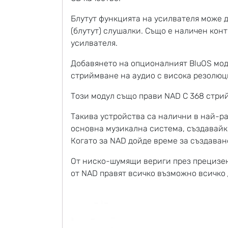
Блутут функцията на усилвателя може 
(блутут) слушалки. Също е наличен кон
усилвателя.
Добавянето на опционалният BluOS мод
стриймване на аудио с висока резолюц
Този модул също прави NAD C 368 стрий
Такива устройства са налични в най-р
основна музикална система, създавайки
Когато за NAD дойде време за създаван
От ниско-шумящи вериги през прецизен
от NAD правят всичко възможно всичко 