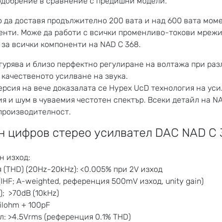
одобрение в сравнение с предишни модели.
о да доставя продължително 200 вата и над 600 вата мом
нти. Може да работи с всички променливо-токови мрежи 
 за всички компоненти на NAD C 368.
гурява и близо перфектно регулиране на волтажа при раз
качественото усилване на звука.
рсия на вече доказалата се Hypex UcD технология на уси
я и шум в чуваемия честотен спектър. Всеки детайл на N
 производителност.
 цифров стерео усилвател DAC NAD C 
н изход:
(THD) (20Hz-20kHz): <0.005% при 2V изход
HF; A-weighted, референция 500mV изход, unity gain)
); >70dB (10kHz)
ilohm + 100pF
: >4.5Vrms (референция 0.1% THD)