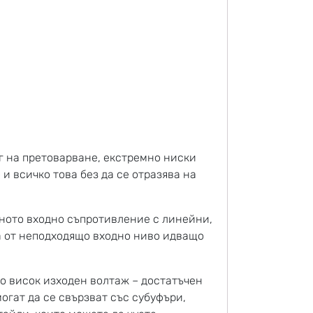
г на претоварване, екстремно ниски
и всичко това без да се отразява на
лното входно съпротивление с линейни,
а от неподходящо входно ниво идващо
о висок изходен волтаж – достатъчен
гат да се свързват със субуфъри,