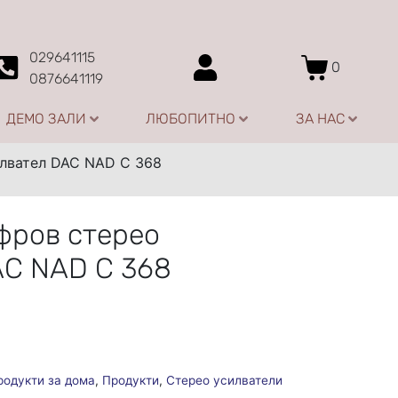
029641115
0
0876641119
ДЕМО ЗАЛИ
ЛЮБОПИТНО
ЗА НАС
лвател DAC NAD C 368
фров стерео
AC NAD C 368
родукти за дома
,
Продукти
,
Стерео усилватели