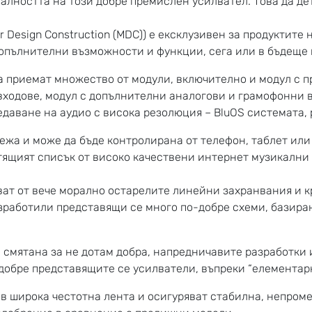
алността на този добре премислен усилвател. Това да дет
 Design Construction (MDC)) е ексклузивен за продуктите 
опълнителни възможности и функции, сега или в бъдеще 
да приемат множество от модули, включително и модул с 
ходове, модул с допълнителни аналогови и грамофонни вх
аване на аудио с висока резолюция – BluOS системата, 
ежа и може да бъде контролирана от телефон, таблет или
тящият списък от високо качествени интернет музикални 
ват от вече морално остарелите линейни захранвания и к
азработили представящи се много по-добре схеми, базира
а смятана за не дотам добра, напредничавите разработки 
-добре представящите се усилватели, въпреки “елементар
в широка честотна лента и осигуряват стабилна, непром