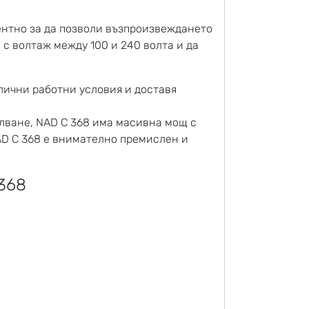
ентно за да позволи възпроизвеждането
с волтаж между 100 и 240 волта и да
лични работни условия и доставя
лване, NAD C 368 има масивна мощ с
AD C 368 е внимателно премислен и
368