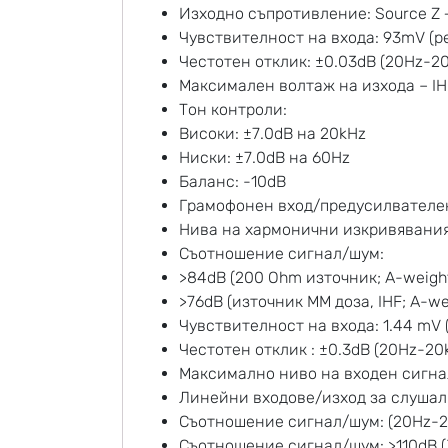
Изходно съпротивление: Source Z
Чувствителност на входа: 93mV (
Честотен отклик: ±0.03dB (20Hz-2
Максимален волтаж на изхода – IH
Тон контроли:
Високи: ±7.0dB на 20kHz
Ниски: ±7.0dB на 60Hz
Баланс: -10dB
Грамофонен вход/предусилвателен
Нива на хармонични изкривявания 
Съотношение сигнал/шум:
>84dB (200 Ohm източник; A-weigh
>76dB (източник MM доза, IHF; A-w
Чувствителност на входа: 1.44 m
Честотен отклик : ±0.3dB (20Hz-20
Максимално ниво на входен сигнал
Линейни входове/изход за слушал
Съотношение сигнал/шум: (20Hz-20
Съотношение сигнал/шум: >110dB (3