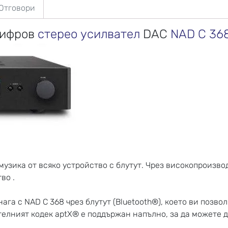
 Отговори
цифров
стерео усилвател
DAC
NAD C 36
музика от всяко устройство с блутут. Чрез високопроизв
во .
ага с NAD C 368 чрез блутут (Bluetooth®), което ви позво
телният кодек aptX® е поддържан напълно, за да можете д