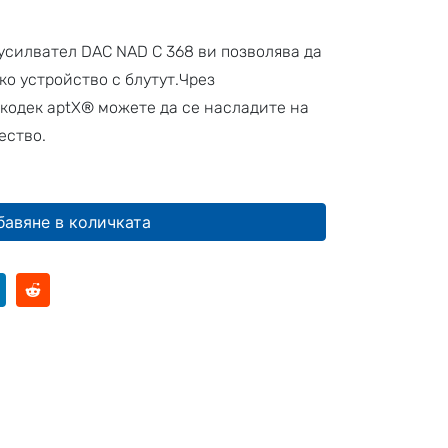
усилвател DAC NAD C 368 ви позволява да
ко устройство с блутут.Чрез
кодек aptX® можете да се насладите на
чество.
бавяне в количката