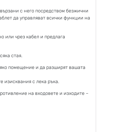
свързани с него посредством безжични
таблет да управляват всички функции на
о или чрез кабел и предлага
сяка стая.
сяко помещение и да разширят вашата
е изисквания с лека ръка.
ротивление на входовете и изходите –