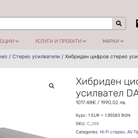
МОЦИИ
УСЛУГИ И ПРОЕКТИ
МАРКИ
рео
/
Стерео усилватели
/
Хибриден цифров стерео уси
Хибриден ци
усилвател D
1017.48
€
/ 1990.02 лв.
Курс: 1 EUR = 1.95583 BGN
SKU:
C_368
Categories:
Hi-Fi стерео
,
AV П