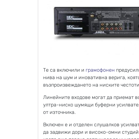
Те са включили и
грамофонен
предусилв
нива на шум и иновативна верига, коят
възпроизвеждането на ниските честоти
Линейните входове могат да приемат в
ултра-ниско шумящи буферни усилвател
от източника.
Включен е и отделен слушалков усилва
да задвижи дори и високо-омни студий