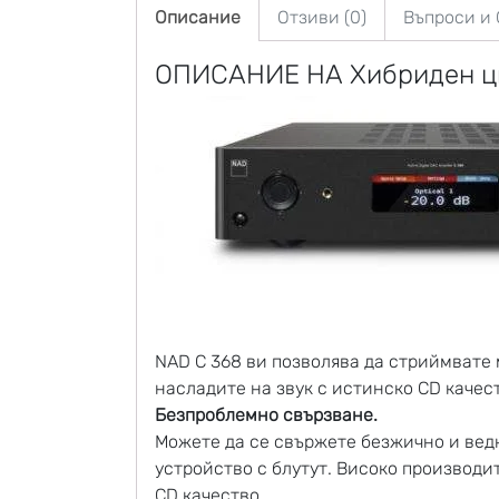
Описание
Отзиви (0)
Въпроси и
ОПИСАНИЕ НА Хибриден 
NAD C 368 ви позволява да стриймвате 
насладите на звук с истинско CD качест
Безпроблемно свързване.
​Можете да се свържете безжично и ведн
устройство с блутут. Високо производи
CD качество.