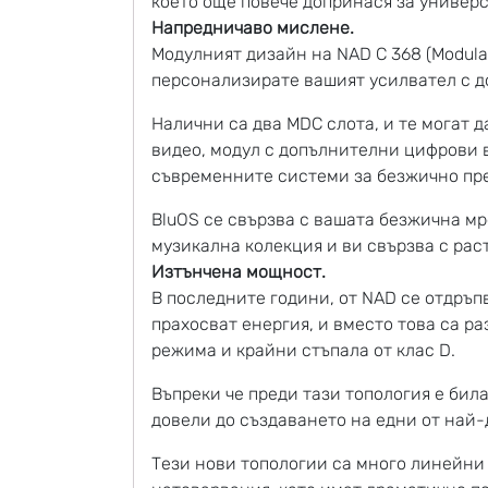
което още повече допринася за универс
Напредничаво мислене.
Модулният дизайн на NAD C 368 (Modular
персонализирате вашият усилвател с д
Налични са два MDC слота, и те могат 
видео, модул с допълнителни цифрови в
съвременните системи за безжично пред
BluOS се свързва с вашата безжична мр
музикална колекция и ви свързва с рас
Изтънчена мощност.
В последните години, от NAD се отдръп
прахосват енергия, и вместо това са р
режима и крайни стъпала от клас D.
Въпреки че преди тази топология е бил
довели до създаването на едни от най
Тези нови топологии са много линейни 