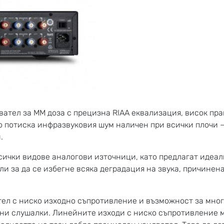
ател за MM доза с прецизна RIAA еквализация, висок пра
о потиска инфразвуковия шум наличен при всички плочи – 
.
сички видове аналогови източници, като предлагат идеа
и за да се избегне всяка деградация на звука, причинен
тел с ниско изходно съпротивление и възможност за мног
ни слушалки. Линейните изходи с ниско съпротивление мо