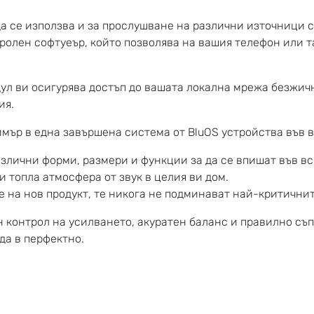
да се използва и за прослушване на различни източници 
тролен софтуеър, който позволява на вашия телефон или 
ул ви осигурява достъп до вашата локална мрежа безжичн
ия.
мър в една завършена система от BluOS устройства във в
азлични форми, размери и функции за да се впишат във в
 топла атмосфера от звук в целия ви дом.
е на нов продукт, те никога не подминават най-критичнит
 контрол на усилването, акуратен баланс и правилно съп
да в перфектно.