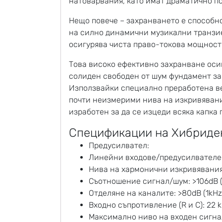
натоварвания, като имат драматично п
Нещо повече – захранването е способн
на силно динамични музикални транзие
осигурява чиста право-токова мощност
Това високо ефективно захранване оси
солиден свободен от шум фундамент за 
Използвайки специално преработена ве
почти неизмерими нива на изкривявани
изработен за да се изцеди всяка капка
Спецификации на Хибриден
Предусилвател:
Линейни входове/предусилвателе
Нива на хармонични изкривявания 
Съотношение сигнал/шум: >106dB (I
Отделяне на каналите: >80dB (1kHz
Входно съпротивление (R и C): 22 k
Максимално ниво на входен сигнал