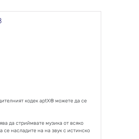
8
одителният кодек aptX® можете да се
лява да стриймвате музика от всяко
а се насладите на на звук с истинско