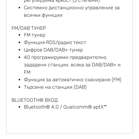
регулируема яркост (3 степени)
Системно дистанционно управление за
всички функции
FM/DAB ТУНЕР
FM тунер
Функция RDS/радио текст
Цифров DAB/DAB+ тунер
40 програмируеми предварително
зададени станции, всяка за DAB/DAB+ и
FM
Функция за автоматично сканиране (FM)
Търсене на станции (DAB)
BLUETOOTH® ВХОД
Bluetooth® 4.0 / Qualcomm® aptX™