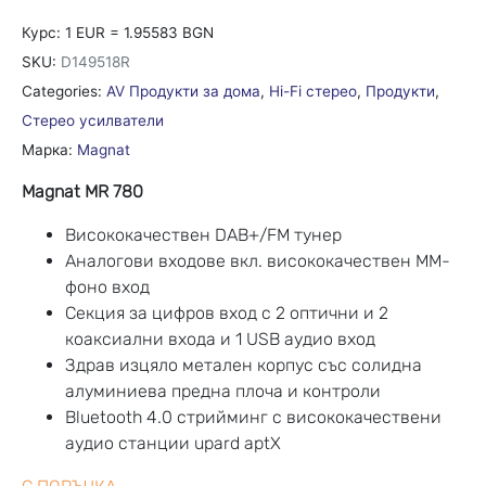
Курс: 1 EUR = 1.95583 BGN
SKU:
D149518R
Categories:
AV Продукти за дома
,
Hi-Fi стерео
,
Продукти
,
Стерео усилватели
Марка:
Magnat
Magnat MR 780
Висококачествен DAB+/FM тунер
Аналогови входове вкл. висококачествен MM-
фоно вход
Секция за цифров вход с 2 оптични и 2
коаксиални входа и 1 USB аудио вход
Здрав изцяло метален корпус със солидна
алуминиева предна плоча и контроли
Bluetooth 4.0 стрийминг с висококачествени
аудио станции upard aptX