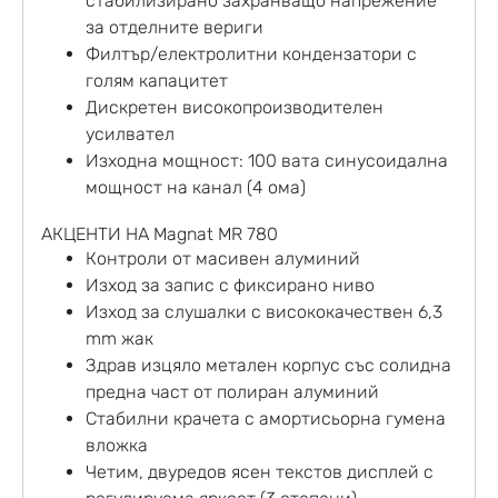
стабилизирано захранващо напрежение
за отделните вериги
Филтър/електролитни кондензатори с
голям капацитет
Дискретен високопроизводителен
усилвател
Изходна мощност: 100 вата синусоидална
мощност на канал (4 ома)
АКЦЕНТИ НА Magnat MR 780
Контроли от масивен алуминий
Изход за запис с фиксирано ниво
Изход за слушалки с висококачествен 6,3
mm жак
Здрав изцяло метален корпус със солидна
предна част от полиран алуминий
Стабилни крачета с амортисьорна гумена
вложка
Четим, двуредов ясен текстов дисплей с