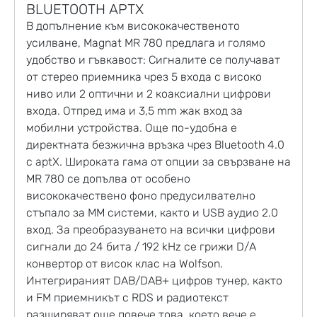
BLUETOOTH APTX
В допълнение към висококачественото
усилване, Magnat MR 780 предлага и голямо
удобство и гъвкавост: Сигналите се получават
от стерео приемника чрез 5 входа с високо
ниво или 2 оптични и 2 коаксиални цифрови
входа. Отпред има и 3,5 mm жак вход за
мобилни устройства. Още по-удобна е
директната безжична връзка чрез Bluetooth 4.0
с aptX. Широката гама от опции за свързване на
MR 780 се допълва от особено
висококачествено фоно предусилвателно
стъпало за MM системи, както и USB аудио 2.0
вход. За преобразуването на всички цифрови
сигнали до 24 бита / 192 kHz се грижи D/A
конвертор от висок клас на Wolfson.
Интегрираният DAB/DAB+ цифров тунер, както
и FM приемникът с RDS и радиотекст
разширяват още повече това, което вече е