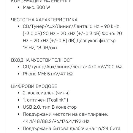
КОНСУМАЦИЯ НА ЕНЕРГИЯ
Макс. 300 W
ЧЕСТОТНА ХАРАКТЕРИСТИКА
CD/Тунер/Aux/Линия/Лента: 6 Hz – 90 kHz
(-3,0 dB) 20 Hz – 20 kHz (+/-0,3 dB) Фоно: 20
Hz – 20 kHz (+/-0,8) dB) Дозвуков филтър:
16 Hz, 18 dB/окт.
ВХОДНА ЧУВСТВИТЕЛНОСТ
CD/тунер/Aux/линия/лента: 470 mV/100 kΩ
Phono MM: 5 mV/47 kΩ
ЦИФРОВИ ВХОДОВЕ
2. коаксиален (чинч)
1. оптичен (Toslink™)
USB 2.0, тип B конектор
Поддържани честоти на семплиране:
44.1/48/88.2/96/176.4/192kHz
Поддържана битова дълбочина: 16/24 бита