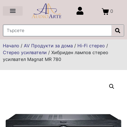
0
Цени и Промоции
Услуги и Проекти
Начало
/
AV Продукти за дома
/
Hi-Fi стерео
/
Стерео усилватели
/
Хибриден лампов стерео
усилвател Magnat MR 780