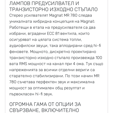
ЛАМПОВ ПРЕДУСИЛВАТЕЛ И
ТРАНЗИСТОРНО ИЗХОДНО СТЪПАЛО
Стерео усилвателят Magnat MR 780 следва
уникалната хибридна концепция на Magnat:
Работещи в етапа на предусилвателя са два
избрани, вградени ECC 81 вентила, които
осигуряват на цялата система топли,
аудиофилски звуци, така аплодирани сред hi-fi
феновете. Мощното, дискретно проектирано
транзисторно изходно стъпало произвежда 100
вата RMS мощност на канал при 4 ома. Тук също
напреженията за всички отделни вериги са
старателно стабилизирани. По този начин MR
780 съчетава перфектен звук и максимална
мощност за оптимален общ резултат и
първокласен hi-fi звук.
ОГРОМНА ГАМА ОТ ОПЦИИ ЗА
СВЪРЗВАНЕ, ВКЛЮЧИТЕЛНО