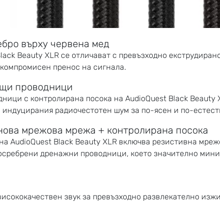
бро върху червена мед
lack Beauty XLR се отличават с превъзходно екструдиран
езкомпромисен пренос на сигнала.
щи проводници
ици с контролирана посока на AudioQuest Black Beauty 
 индуцирания радиочестотен шум за по-ясен и по-естеств
нова мрежова мрежа + контролирана посока
а AudioQuest Black Beauty XLR включва резистивна мреж
посребрени дренажни проводници, което значително мин
 висококачествен звук за превъзходно развлекателно изж