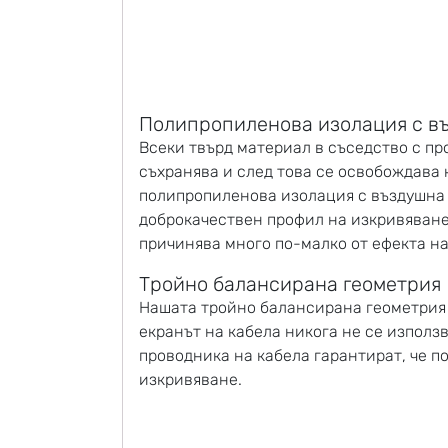
Полипропиленова изолация с в
Всеки твърд материал в съседство с пр
съхранява и след това се освобождава 
полипропиленова изолация с въздушна т
доброкачествен профил на изкривяване
причинява много по-малко от ефекта на
Тройно балансирана геометрия
Нашата тройно балансирана геометрия н
екранът на кабела никога не се използ
проводника на кабела гарантират, че 
изкривяване.