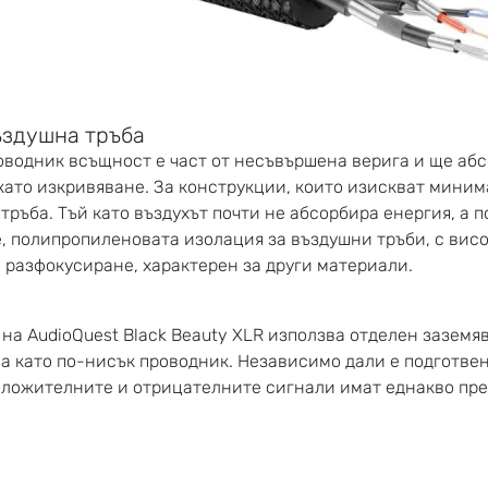
ъздушна тръба
оводник всъщност е част от несъвършена верига и ще абсо
като изкривяване. За конструкции, които изискват миним
ръба. Тъй като въздухът почти не абсорбира енергия, а п
, полипропиленовата изолация за въздушни тръби, с висо
 разфокусиране, характерен за други материали.
а AudioQuest Black Beauty XLR използва отделен заземя
ва като по-нисък проводник. Независимо дали е подготве
положителните и отрицателните сигнали имат еднакво пр