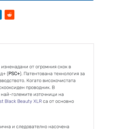
е изненадани от огромния скок в
д+ (
PSC+
). Патентована технология за
зводството. Когато високочистата
скооксиден проводник. В
 най-големите източници на
st Black Beauty XLR
са от основно
рична и следователно насочена