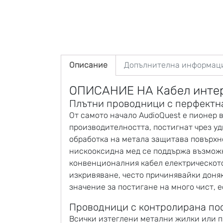
Описание
Допълнителна информац
ОПИСАНИЕ НА Кабел интерк
Плътни проводници с перфектна
От самото начало AudioQuest е пионер 
производителността, постигнат чрез уд
обработка на метала защитава повърхно
нискооксидна мед се поддържа възможно
конвенционалния кабел електрическот
изкривяване, често причинявайки доня
значение за постигане на много чист, е
Проводници с контролирана по
Всички изтеглени метални жилки или п