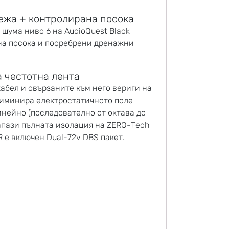
ежа + контролирана посока
шума ниво 6 на AudioQuest Black
на посока и посребрени дренажни
а честотна лента
абел и свързаните към него вериги на
елиминира електростатичното поле
нейно (последователно от октава до
запази пълната изолация на ZERO-Tech
R е включен Dual-72v DBS пакет.