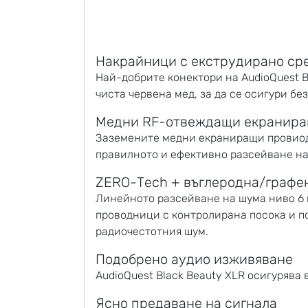
Накрайници с екструдирано сре
Най-добрите конектори на AudioQuest B
чиста червена мед, за да се осигури б
Медни RF-отвеждащи екранира
Заземените медни екраниращи провиодн
правилното и ефективно разсейване на
ZERO-Tech + въглеродна/графе
Линейното разсейване на шума ниво 6 н
проводници с контролирана посока и 
радиочестотния шум.
Подобрено аудио изживяване
AudioQuest Black Beauty XLR осигурява
Ясно предаване на сигнала