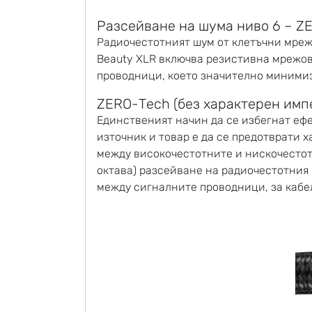
Разсейване на шума ниво 6 – Z
Радиочестотният шум от клетъчни мрежи
Beauty XLR включва резистивна мрежов
проводници, което значително минимиз
ZERO-Tech (без характерен имп
Единственият начин да се избегнат еф
източник и товар е да се предотврати 
между високочестотните и нискочестот
октава) разсейване на радиочестотния 
между сигналните проводници, за кабели