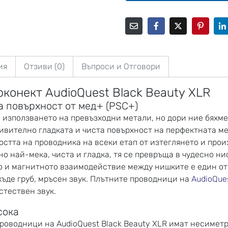
ия
Отзиви (0)
Въпроси и Отговори
онект AudioQuest Black Beauty XLR
 повърхност от мед+ (PSC+)
в използването на превъзходни метали, но дори ние бяхм
ивително гладката и чиста повърхност на перфектната ме
стта на проводника на всеки етап от изтеглянето и прои
 най-мека, чиста и гладка, тя се превръща в чудесно ни
о и магнитното взаимодействие между нишките е един от
къде груб, мръсен звук. Плътните проводници на
AudioQue
стествен звук.
сока
роводници на AudioQuest Black Beauty XLR имат несимет