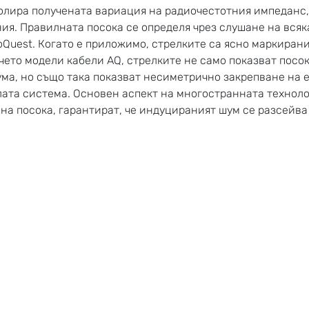
ролира получената вариация на радиочестотния импеданс, 
ия. Правилната посока се определя чрез слушане на вся
oQuest. Когато е приложимо, стрелките са ясно маркирани
ечето модели кабели AQ, стрелките не само показват посо
ума, но също така показват несиметрично закрепване на е
ата система. Основен аспект на многостранната техноло
на посока, гарантират, че индуцираният шум се разсейва