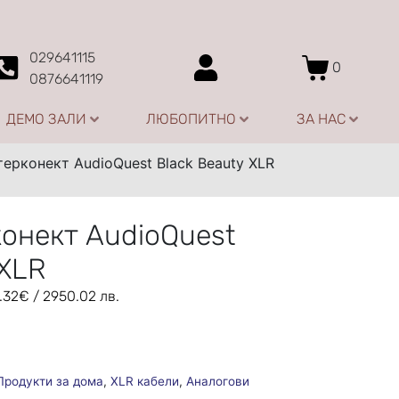
029641115
0
0876641119
ДЕМО ЗАЛИ
ЛЮБОПИТНО
ЗА НАС
терконект AudioQuest Black Beauty XLR
онект AudioQuest
 XLR
.32
€
/ 2950.02 лв.
Продукти за дома
,
XLR кабели
,
Аналогови