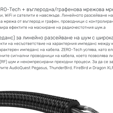
ERO-Tech + въглеродна/графенова мрежова мр
, WiFi и сателити е навсякъде. Линейното разсейване на 
а мрежа от въглерод и графен, проводници с контролира
ира ефектите на маскиране на радиочестотния шум.а
еданс) за линейно разсейване на шум с широк
екти на несъответствие на характерния импеданс между к
характерен импеданс на кабела. ZERO-Tech успява, като 
ните сигнални проводници на кабела, което позволява ли
(RF) шум и некомпресирани преходни процеси. За да се 
те AudioQuest Pegasus, ThunderBird, FireBird и Dragon XL