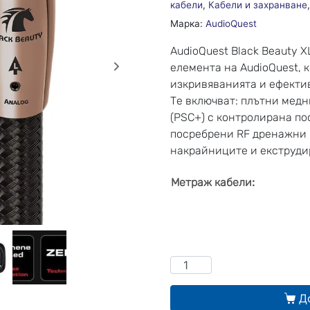
кабели
,
Кабели и захранване
Марка:
AudioQuest
AudioQuest Black Beauty 
елемента на AudioQuest, 
изкривяванията и ефекти
Те включват: плътни мед
(PSC+) с контролирана по
посребрени RF дренажни 
накрайниците и екструди
:
Метраж кабели
Д