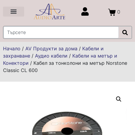
0
Цени и Промоции
Услуги и Проекти
Начало
/
AV Продукти за дома
/
Кабели и
захранване
/
Аудио кабели
/
Кабели на метър и
Конектори
/
Кабел за тонколони на метър Norstone
Classic CL 600