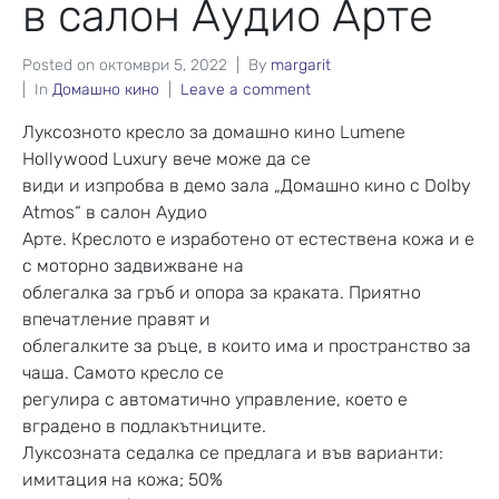
в салон Аудио Арте
Posted on
октомври 5, 2022
By
margarit
In
Домашно кино
Leave a comment
Луксозното кресло за домашно кино Lumene
Hollywood Luxury вече може да се
види и изпробва в демо зала „Домашно кино с Dolby
Atmos“ в салон Аудио
Арте. Креслото е изработено от естествена кожа и е
с моторно задвижване на
облегалка за гръб и опора за краката. Приятно
впечатление правят и
облегалките за ръце, в които има и пространство за
чаша. Самото кресло се
регулира с автоматично управление, което е
вградено в подлакътниците.
Луксозната седалка се предлага и във варианти:
имитация на кожа; 50%