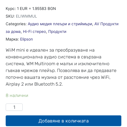
Курс: 1 EUR = 1.95583 BGN
SKU:
ELIWMMUL
Categories:
Аудио медия плеъри и стриймъри
,
AV Продукти
за дома
,
Hi-Fi стерео
,
Продукти
Марка:
Elipson
WiiM mini е идеален за преобразуване на
конвенционална аудио система в свързана
система, WM Multiroom е малък и изключително
гъвкав мрежов плейър. Позволява ви да предавате
поточно вашата музика от разстояние чрез WiFi,
Airplay 2 или Bluetooth 5.2.
8 налични
Добавяне в количката