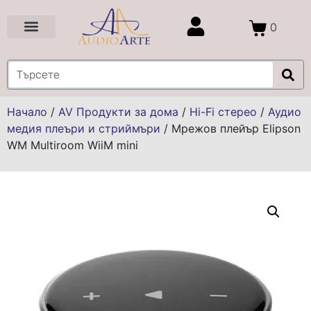
0
Цени и Промоции
Услуги и Проекти
Начало
/
AV Продукти за дома
/
Hi-Fi стерео
/
Аудио
медия плеъри и стриймъри
/
Мрежов плейър Elipson
WM Multiroom WiiM mini