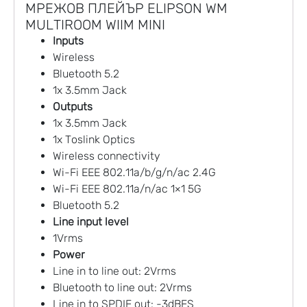
МРЕЖОВ ПЛЕЙЪР ELIPSON WM
MULTIROOM WIIM MINI
Inputs
Wireless
Bluetooth 5.2
1x 3.5mm Jack
Outputs
1x 3.5mm Jack
1x Toslink Optics
Wireless connectivity
Wi-Fi EEE 802.11a/b/g/n/ac 2.4G
Wi-Fi EEE 802.11a/n/ac 1×1 5G
Bluetooth 5.2
Line input level
1Vrms
Power
Line in to line out: 2Vrms
Bluetooth to line out: 2Vrms
Line in to SPDIF out: -3dBFS