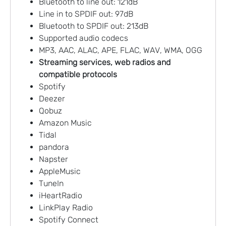
Bluetooth to line out: 121dB
Line in to SPDIF out: 97dB
Bluetooth to SPDIF out: 213dB
Supported audio codecs
MP3, AAC, ALAC, APE, FLAC, WAV, WMA, OGG
Streaming services, web radios and
compatible protocols
Spotify
Deezer
Qobuz
Amazon Music
Tidal
pandora
Napster
AppleMusic
TuneIn
iHeartRadio
LinkPlay Radio
Spotify Connect