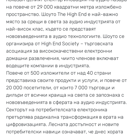
на повече от 29 000 квадратни метра изложбено
пространство. Шоуто The High End е най-важно
място за срещи в света за аудио индустрията от
най-висок клас, където се представят
нововъведенията в аудио технологиите. Шоуто се
организира от High End Society – търговската
асоциация за висококачествени електронни
домашни развлечения, чиито членове включват
водещите компании в индустрията.
Повече от 500 изложители от над 40 страни
представиха своите продукти и услуги, и повече от
20 000 посетители, от които 7 000 търговци и
дилъри от всички краища на света се запознаха с
нововъведенията в сферата на аудио индустрията.
Секторът на потребителската електроника
претърпява радикална трансформация в ерата на
цифровизацията. Лесната достъпност и новите
потребителски навици означават, че днес хората