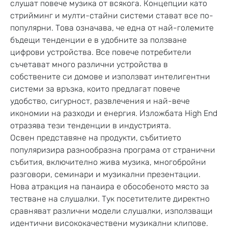
слушат повече музика от всякога. Концепции като
стрийминг и мулти-стайни системи стават все по-
популярни. Това означава, че една от най-големите
бъдещи тенденции е в удобните за ползване
цифрови устройства. Все повече потребители
съчетават много различни устройства в
собствените си домове и използват интелигентни
системи за връзка, които предлагат повече
удобство, сигурност, развлечения и най-вече
икономии на разходи и енергия. Изложбата High End
отразява тези тенденции в индустрията.
Освен представяне на продукти, събитието
популяризира разнообразна програма от странични
събития, включително жива музика, многобройни
разговори, семинари и музикални презентации.
Нова атракция на панаира е обособеното място за
тестване на слушалки. Тук посетителите директно
сравняват различни модели слушалки, използващи
идентични висококачествени музикални клипове.