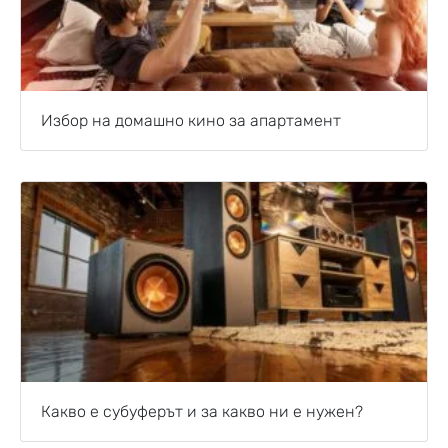
Избор на домашно кино за апартамент
Какво е субуферът и за какво ни е нужен?