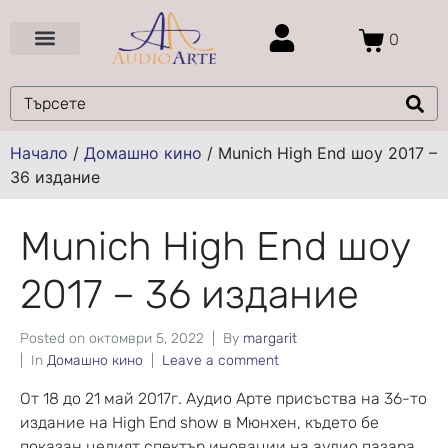
0
Цени и Промоции
Услуги и Проекти
Начало
/
Домашно кино
/
Munich High End шоу 2017 –
36 издание
Munich High End шоу
2017 – 36 издание
Posted on
октомври 5, 2022
By
margarit
In
Домашно кино
Leave a comment
От 18 до 21 май 2017г. Аудио Арте присъства на 36-то
издание на High End show в Мюнхен, където бе
показан целият спектър иновации на аудио пазара