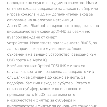
насладите на звук със студиино качество. Има и
оптичен вход за свързване на дисков плейър или
игрова конзола и 3,5 мм допълнителен вход за
свързване на аналогови източници.
Alpha iQ има Bluetooth свързаност с поддръжка на
висококачествен кодек aptX-HD за безжично
възпроизвеждане от смарт
устройства. Използвате приложението BluOS, за
да възпроизвеждате музикални файлове,
съхранени на външно устройство, свързано към
USB порта на Alpha iQ.
Комбинираният Optical TOSLINK е и жак за
слушалки, което ви позволява да свържете чифт
слушалки за слушане до късно вечерта. За
подобрен бас има изход за субуфер. Когато е
свързан субуфер, можете да използвате
приложението BluOS, за да включите
нискочестотен филтър за субуфера
и
високочестотен филтър за основните тонколони