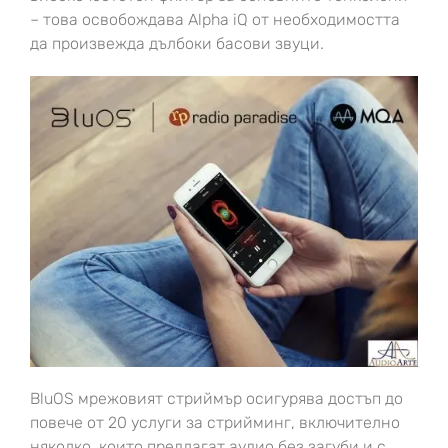
– това освобождава Alpha iQ от необходимостта
да произвежда дълбоки басови звуци.
BluOS мрежовият стриймър осигурява достъп до
повече от 20 услуги за стрийминг, включително
няколко, които предлагат аудио без загуби и с