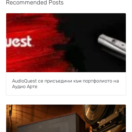
Recommended Posts
AudioQuest се присъедини към портфолиото на
Аудио Арте