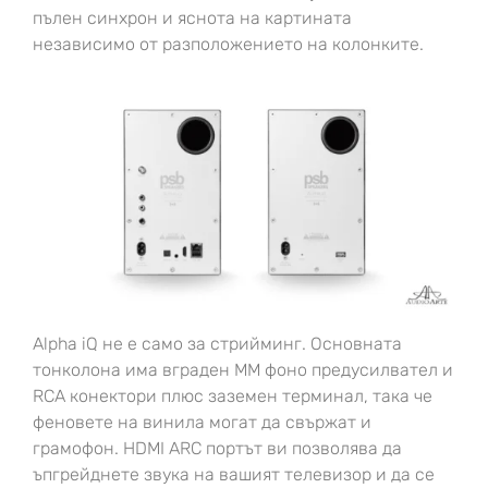
пълен синхрон и яснота на картината
независимо от разположението на колонките.
Alpha iQ не е само за стрийминг. Основната
тонколона има вграден MM фоно предусилвател и
RCA конектори плюс заземен терминал, така че
феновете на винила могат да свържат и
грамофон. HDMI ARC портът ви позволява да
ъпгрейднете звука на вашият телевизор и да се