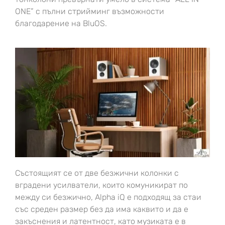
ONE” с пълни стрийминг възможности
благодарение на BluOS.
Състоящият се от две безжични колонки с
вградени усилватели, които комуникират по
между си безжично, Alpha iQ е подходящ за стаи
със среден размер без да има каквито и да е
закъснения и латентност, като музиката е в