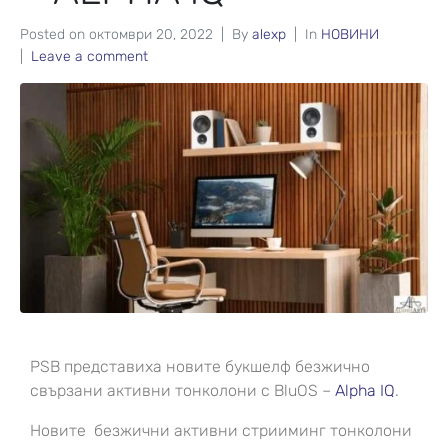
Posted on
октомври 20, 2022
By
alexp
In
НОВИНИ
Leave a comment
PSB представиха новите букшелф безжично
свързани активни тонколони с BluOS –
Alpha IQ
.
Новите безжични
активни
стрииминг тонколони