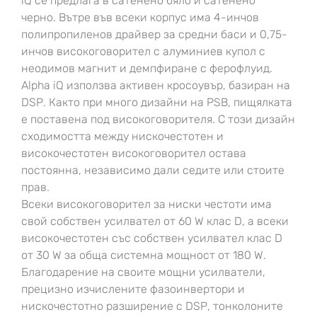
iQ се предлага в сатенено бяло и сатенено
черно. Вътре във всеки корпус има 4-инчов
полипропиленов драйвер за средни баси и 0,75-
инчов високоговорител с алуминиев купол с
неодимов магнит и демпфиране с ферофлуид.
Alpha iQ използва активен кросоувър, базиран на
DSP. Както при много дизайни на PSB, пищялката
е поставена под високоговорителя. С този дизайн
сходимостта между нискочестотен и
високочестотен високоговорител остава
постоянна, независимо дали седите или стоите
прав.
Всеки високоговорител за ниски честоти има
свой собствен усилвател от 60 W клас D, а всеки
високочестотен със собствен усилвател клас D
от 30 W за обща системна мощност от 180 W.
Благодарение на своите мощни усилватели,
прецизно изчислените фазоинвертори и
нискочестотно разширение с DSP, тонколоните