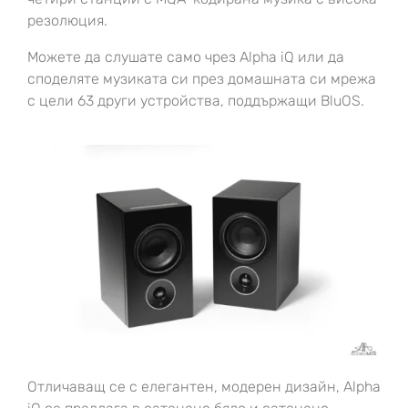
резолюция.
Можете да слушате само чрез Alpha iQ или да
споделяте музиката си през домашната си мрежа
с цели 63 други устройства, поддържащи BluOS.
Отличаващ се с елегантен, модерен дизайн, Alpha