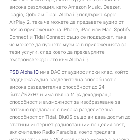
висока резолюция, като Amazon Music, Deezer,
Idagio, Qobuz и Tidal. Alpha iQ поддържа Apple
AirPlay 2, така че можете да предавате аудио от
всяко приложение на iPhone, iPad или Mac. Spotify
Connect и Tidal Connect също се поддържат, така
че можете да пуснете музика в приложенията за
тези услуги, след което да прехвърлите
възпроизвеждането към Alpha iQ.
PSB Alpha iQ
има DAC от аудиофилски клас, който
поддържа аудио разделителна способност с
висока разделителна способност до 24
бита/192kHz и има пълна MQA декодираща
способност и възможност за изобразяване за
поточно предаване с висока разделителна
способност от Tidal. BluOS също ви дава достъп до
стотици интернет радиостанции по целия свят,
включително Radio Paradise, което предлага
четири станции с MQA-кодирана музика с висока