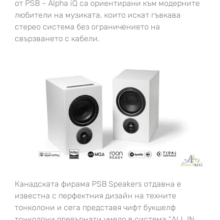
от PSB – Alpha iQ
са ориентирани към модерните
любители на музиката, които искат гъвкава
стерео система без ограничението на
свързването с кабели.
Канадската фирама PSB Speakers отдавна е
известна с перфектния дизайн на техните
тонколони и сега представя чифт букшелф
тонколони превърнати умело в система “ALL IN