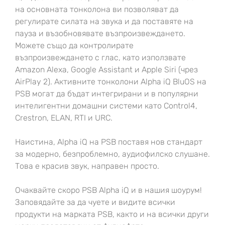
на основната тонколона ви позволяват да
регулирате силата на звука и да поставяте на
пауза и възобновявате възпроизвеждането.
Можете също да контролирате
възпроизвеждането с глас, като използвате
Amazon Alexa, Google Assistant и Apple Siri (чрез
AirPlay 2). Активните тонколони Alpha iQ BluOS на
PSB могат да бъдат интегрирани и в популярни
интелигентни домашни системи като Control4,
Crestron, ELAN, RTI и URC.
Наистина, Alpha iQ на PSB поставя нов стандарт
за модерно, безпроблемно, аудиофилско слушане.
Това е красив звук, направен просто.
Очаквайте скоро PSB Alpha iQ и в нашия шоурум!
Заповядайте за да чуете и видите всички
продукти на марката PSB, както и на всички други