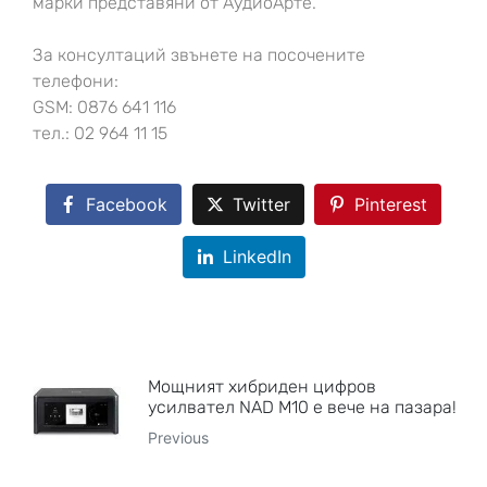
марки представяни от АудиоАрте.
За консултаций звънете на посочените
телефони:
GSM: 0876 641 116
тел.: 02 964 11 15
Facebook
Twitter
Pinterest
LinkedIn
Мощният хибриден цифров
усилвател NAD M10 е вече на пазара!
Previous