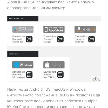
Alpha iQ на PSB осигуряват бас, който напълно
опровергава малкия им размер.
Налично за Android, iOS, macOS и Windows,
интуитивното приложение BluOS ви позволява да
контролирате всеки аспект от работата на Alpha
iQ. Удобните сензорни контроли в горната част