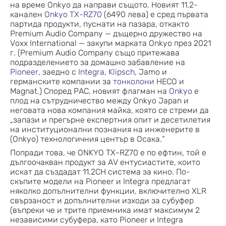
на време Onkyo да направи същото. Новият 11.2-
канален
Onkyo TX-RZ70
(6490 лева) е сред първата
партида продукти, пуснати на пазара, откакто
Premium Audio Company — дъщерно дружество на
Voxx International — закупи марката Onkyo през 2021
г. (Premium Audio Company също притежава
подразделението за домашно забавление на
Pioneer
, заедно с
Integra
,
Klipsch
, Jamo и
германските компании за
тонколони
HECO и
Magnat.) Според PAC, новият флагман на
Onkyo
е
плод на сътрудничество между Onkyo Japan и
неговата нова компания майка, която се стреми да
„запази и прегърне експертния опит и десетилетия
на институционални познания на инженерите в
(Onkyo) технологичния център в Осака.“
Попради това, че ONKYO TX-RZ70 е по ефтин, той е
дългоочакван продукт за AV ентусиастите, които
искат да създадат 11.2CH система за кино. По-
скъпите модели на Pioneer и Integra предлагат
няколко допълнителни функции, включително XLR
свързаност и допълнителни изходи за субуфер
(въпреки че и трите приемника имат максимум 2
независими субуфера, като Pioneer и Integra