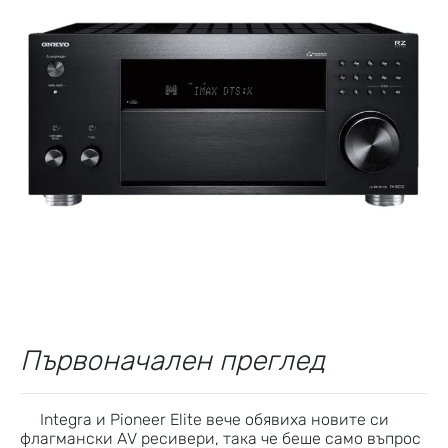
Първоначален преглед
Integra и Pioneer Elite вече обявиха новите си
флагмански AV ресивери, така че беше само въпрос