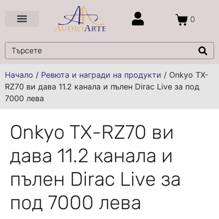
0
Цени и Промоции
Услуги и Проекти
Начало
/
Ревюта и награди на продукти
/
Onkyo TX-
RZ70 ви дава 11.2 канала и пълен Dirac Live за под
7000 лева
Onkyo TX-RZ70 ви
дава 11.2 канала и
пълен Dirac Live за
под 7000 лева