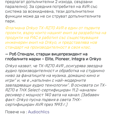
предлагат допълнителни 2 изхода, свързани
паралелно). За средния потребител на AVR със
система за всекидневна, тези допълнителни
функции може да не си струват допълнителните
пари.
Флагмана Onkyo TX-RZ70 AVR е един от първите
проекти, върху които нашият екип за разработка на
продукти на PAC е работил със съществуващия
инженерен екип на Onkyo, и представлява нов
стандарт на производителност в своя клас.
— Роб Стендли, старши вицепрезидент на
глобалните марки – Elite, Pioneer, Integra и Onkyo
Onkyo казват, че TX-RZ70 AVR „осигурява звездна
аудио производителност и обработка на студиино
ниво за фанатиците на музика, домашно кино и
игри“ и, че е „напълнен с най-модерните
завладяващи аудио технологии“. В основата си TX-
RZ70 е THX Select-сертифициран 11.2-канален
ресивер с мощност 140 вата на канал. (Забавен
факт: Onkyo пусна първия в света THX-
сертифициран AVR през 1993 г.)
Повече на :
Audiochlics