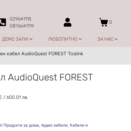
029641115
0
0876641119
ДЕМО ЗАЛИ
ЛЮБОПИТНО
ЗА НАС
ен кабел AudioQuest FOREST Toslink
л AudioQuest FOREST
€
/ 600.01 лв.
V Продукти за дома
,
Аудио кабели
,
Кабели и