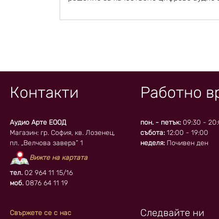
Контакти
Работно в
Аудио Арте ЕООД
пон. - петък:
09:30 - 20
Магазин: гр. София, кв. Лозенец,
събота:
12:00 - 19:00
пл. „Велчова завера” 1
неделя:
Почивен ден
Вижте на картата
тел.
02 964 11 15/16
моб.
0876 64 11 19
Следвайте ни
Свържете се с нас