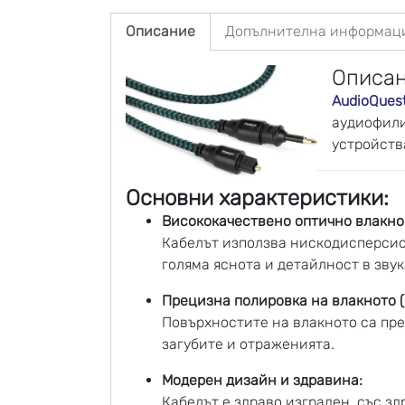
Описание
Допълнителна информац
Описан
AudioQues
аудиофили
устройств
Основни характеристики:
Висококачествено оптично влакно (
Кабелът използва нискодисперсио
голяма яснота и детайлност в звук
Прецизна полировка на влакното (Po
Повърхностите на влакното са пре
загубите и отраженията.
Модерен дизайн и здравина:
Кабелът е здраво изграден, със зд