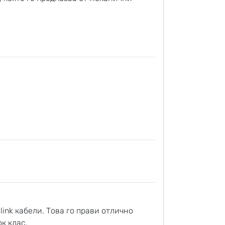
ink кабели. Това го прави отлично
к клас.