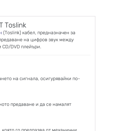
 Toslink
н
(Toslink) кабел, предназначен за
предаване на цифров звук между
 и CD/DVD плейъри.
нето на сигнала, осигурявайки по-
ното предаване и да се намалят
, която го предпазва от механични