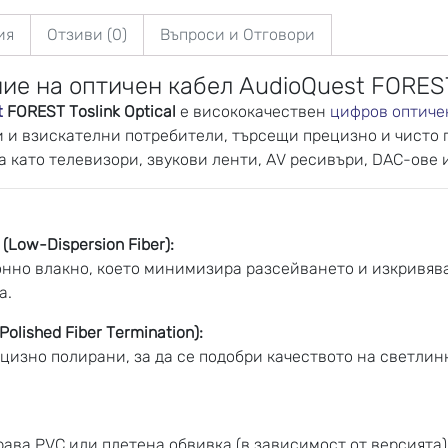
ия
Отзиви (0)
Въпроси и Отговори
ие на оптичен кабел AudioQuest FOREST
t
FOREST Toslink Optical
е висококачествен
цифров оптиче
 и взискателни потребители, търсещи прецизно и чисто 
а като телевизори, звукови ленти, AV ресивъри, DAC-ове
Low-Dispersion Fiber):
нно влакно, което минимизира разсейването и изкривява
а.
lished Fiber Termination):
цизно полирани, за да се подобри качеството на светлин
рава PVC или плетена обвивка (в зависимост от версията)