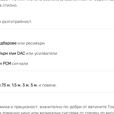
 стилно.
и дълготрайност.
ндбарове
или ресивъри
йъри към DAC
или усилватели
 и PCM
сигнали
.75 м
,
1.5 м
,
3 м
,
5 м
, и повече.
мика и прецизност, значително по-добри от евтините Tosl
в домашно кино или музикални системи от среден до висо