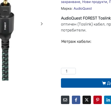
захранване
,
Нови продукти
,
П
Марка:
AudioQuest
AudioQuest FOREST Toslink
оптичен (Toslink) кабел,
потребители.
:
Метраж кабели
Д