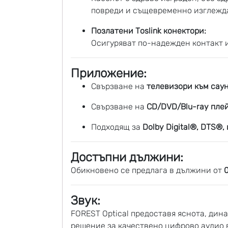
повреди и същевременно изглежда
Позлатени Toslink конектори:
Осигуряват по-надежден контакт 
Приложение:
Свързване на
телевизори към сау
Свързване на
CD/DVD/Blu-ray пле
Подходящ за
Dolby Digital®, DTS®,
Достъпни дължини:
Обикновено се предлага в дължини от
0
Звук:
FOREST Optical предоставя яснота, дина
решение за качествено цифрово аудио 