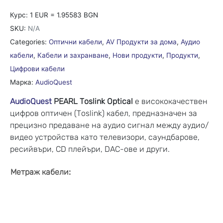
Курс: 1 EUR = 1.95583 BGN
SKU:
N/A
Categories:
Оптични кабели
,
AV Продукти за дома
,
Аудио
кабели
,
Кабели и захранване
,
Нови продукти
,
Продукти
,
Цифрови кабели
Марка:
AudioQuest
AudioQuest
PEARL Toslink Optical
е висококачествен
цифров оптичен (Toslink) кабел, предназначен за
прецизно предаване на аудио сигнал между аудио/
видео устройства като телевизори, саундбарове,
ресийвъри, CD плейъри, DAC-ове и други.
:
Метраж кабели