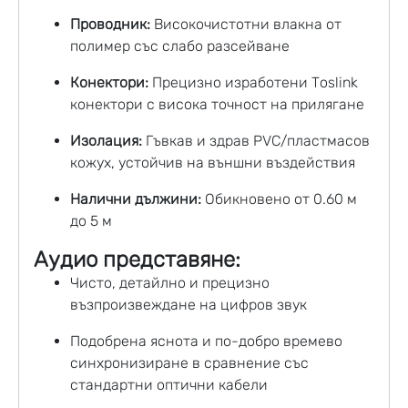
Проводник:
Високочистотни влакна от
полимер със слабо разсейване
Конектори:
Прецизно изработени Toslink
конектори с висока точност на прилягане
Изолация:
Гъвкав и здрав PVC/пластмасов
кожух, устойчив на външни въздействия
Налични дължини:
Обикновено от 0.60 м
до 5 м
Аудио представяне:
Чисто, детайлно и прецизно
възпроизвеждане на цифров звук
Подобрена яснота и по-добро времево
синхронизиране в сравнение със
стандартни оптични кабели