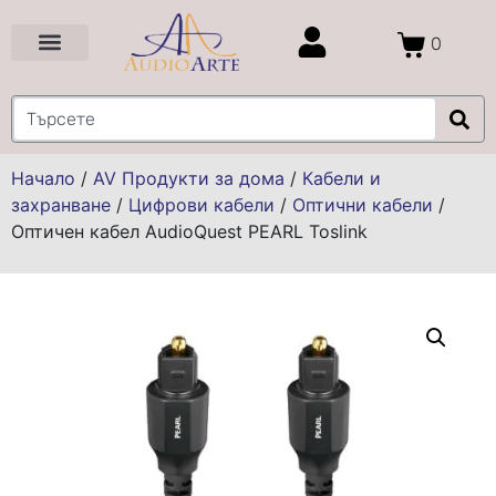
0
Цени и Промоции
Услуги и Проекти
Начало
/
AV Продукти за дома
/
Кабели и
захранване
/
Цифрови кабели
/
Оптични кабели
/
Оптичен кабел AudioQuest PEARL Toslink