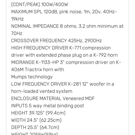
(CONT/PEAK) 100W/400W
MAXIMUM SPL 120dB, pink noise, 1m, 20v, 40Hz-
19kHz
NOMINAL IMPEDANCE 8 ohms, 3.2 ohm minimum at
70Hz
CROSSOVER FREQUENCY 425Hz, 2900Hz
HIGH FREQUENCY DRIVER K-771 compression
driver with extended phase plug on a K-792 horn
MIDRANGE K-1133-HP 3” compression driver on K-
406M Tractrix horn with
Mumps technology
LOW FREQUENCY DRIVER K-281 12” woofer in a
horn-loaded vented system
ENCLOSURE MATERIAL Veneered MDF
INPUTS 5 way metal binding post
HEIGHT 39.125” (99.4cm)
WIDTH 24.5” (62.25cm)
DEPTH 25.5” (64.7cm)
WEIGHT 205lbs(93kg)