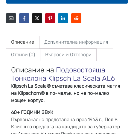
Описание
Допълнителна информация
Отзиви (0)
Въпроси и Отговори
Описание на
Подовостояща
Тонколона
Klipsch La Scala AL6
Klipsch La Scala® съчетава класическата магия
на Klipschorn® в по-малък, но не по-малко
мощен корпус.
60+ ГОДИНИ ЗВУК
Първоначално представена през 1963 г., Пол У.
Клипш го предлага на кандидата за губернатор
на Арканзас Уинтроп Рокфелер да я използва