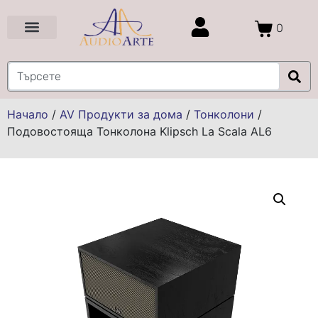
0
Цени и Промоции
Услуги и Проекти
Начало
/
AV Продукти за дома
/
Тонколони
/
Подовостояща Тонколона Klipsch La Scala AL6