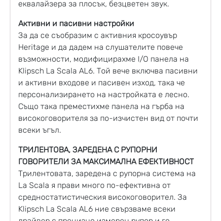
еквалайзера за плосък, безцветен звук.
Активни и пасивни настройки
За да се съобразим с активния кросоувър
Heritage и да дадем на слушателите повече
възможности, модифицирахме I/O панела на
Klipsch La Scala AL6. Той вече включва пасивни
и активни входове и пасивен изход, така че
персонализирането на настройката е лесно.
Също така преместихме панела на гърба на
високоговорителя за по-изчистен вид от почти
всеки ъгъл.
ТРИЛЕНТОВА, ЗАРЕДЕНА С РУПОРНИ
ГОВОРИТЕЛИ ЗА МАКСИМАЛНА ЕФЕКТИВНОСТ
Трилентовата, заредена с рупорна система на
La Scala я прави много по-ефективна от
средностатистическия високоговорител. За
Klipsch La Scala AL6 ние свързваме всеки
драйвер с прецизно измерен рупор и го