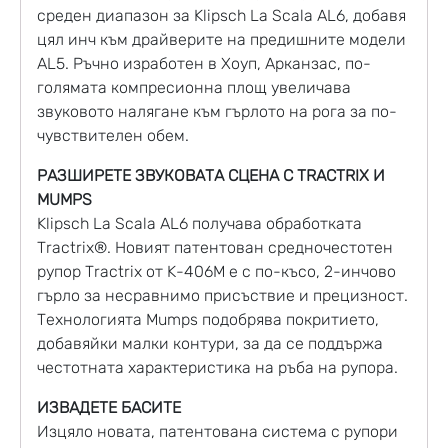
среден диапазон за Klipsch La Scala AL6, добавя
цял инч към драйверите на предишните модели
AL5. Ръчно изработен в Хоуп, Арканзас, по-
голямата компресионна площ увеличава
звуковото налягане към гърлото на рога за по-
чувствителен обем.
РАЗШИРЕТЕ ЗВУКОВАТА СЦЕНА С TRACTRIX И
MUMPS
Klipsch La Scala AL6 получава обработката
Tractrix®. Новият патентован средночестотен
рупор Tractrix от K-406M е с по-късо, 2-инчово
гърло за несравнимо присъствие и прецизност.
Технологията Mumps подобрява покритието,
добавяйки малки контури, за да се поддържа
честотната характеристика на ръба на рупора.
ИЗВАДЕТЕ БАСИТЕ
Изцяло новата, патентована система с рупори