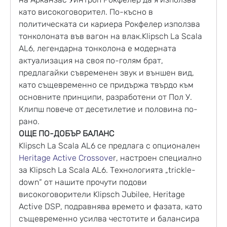
като високоговорител. По-късно в
политическата си кариера Рокфелер използва
тонколоната във вагон на влак.Klipsch La Scala
AL6, легендарна тонколона е модерната
актуализация на своя по-голям брат,
предлагайки съвременен звук и външен вид,
като същевременно се придържа твърдо към
основните принципи, разработени от Пол У.
Клипш повече от десетилетие и половина по-
рано.
ОЩЕ ПО-ДОБЪР БАЛАНС
Klipsch La Scala AL6 се предлага с опционален
Heritage Active Crossove
r, настроен специално
за Klipsch La Scala AL6. Технологията „trickle-
down“ от нашите прочути подови
високоговорители Klipsch Jubilee, Heritage
Active DSP, подравнява времето и фазата, като
същевременно усилва честотите и балансира