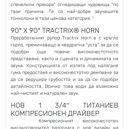
спечелили прякора” огнедишащи чудовища “по
тази причина. Те са най-добре звучащите
тонколони в тази ценова категория. “
90° X 90° TRACTRIX® HORN
Преработеният рупор Tractrix Horn е с кръгло
гърло, преминаващо в квадратна “уста” за да се
подобри още повече високочестотното
представяне, както и сцената и динамиката на
звука. Конструкцията от излята под налягане
гума предоставя и високочестотно демпване за
да се редуцира грубостта и за да се подобри
детайлността. Всичко това води да възможно
най-чистият и натурален звук.
НОВ 1 3/4″ ТИТАНИЕВ
КОМПРЕСИОНЕН ДРАЙВЕР
Компресионият високочестотен
високоговорител разполага с нов дизайн на