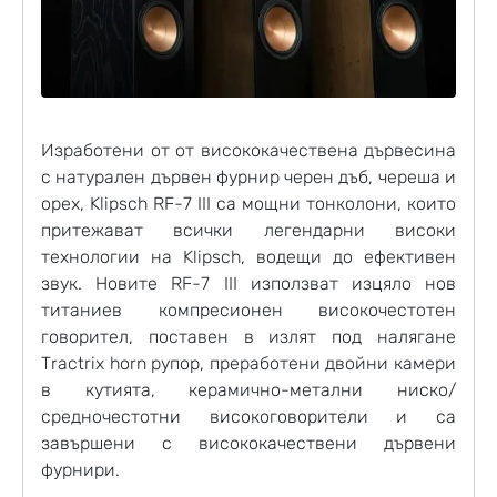
Изработени от от висококачествена дървесина
с натурален дървен фурнир черен дъб, череша и
орех, Klipsch RF-7 III са мощни тонколони, които
притежават всички легендарни високи
технологии на Klipsch, водещи до ефективен
звук. Новите RF-7 III използват изцяло нов
титаниев компресионен високочестотен
говорител, поставен в излят под налягане
Tractrix horn рупор, преработени двойни камери
в кутията, керамично-метални ниско/
средночестотни високоговорители и са
завършени с висококачествени дървени
фурнири.