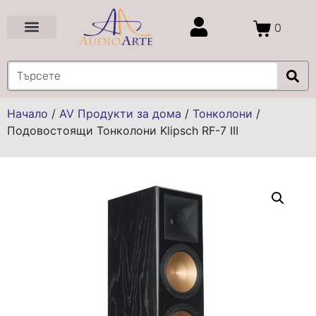
0
Цени и Промоции
Услуги и Проекти
Начало
/
AV Продукти за дома
/
Тонколони
/
Подовостоящи Тонколони Klipsch RF-7 III