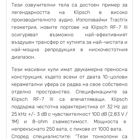
Тези озвучителни тела са достоен пример за
легендарността на Klipsch в високо
производителното аудио. Използвайки Tractrix
геометрия, новите портове на Klipsch RF-7 III
осигуряват възможно най-ефективният
въздушен трансфер от кутията за най-чистата и
най-мощна репродукция в нискочестотния
диапазон.
Тези масивни кули имат двукамерна преносна
конструкция, където всеки от двата 10-цолови
кераметални уфера се радва на свое собствено
отделно пространство. Спецификациите за
Klipsch RF-7 III са впечатляващи. Klipsch
поддържа честотна характеристика от 32 Hz до
25 kHz +/- 3 dB с чувствителност 100 dB (2,83 V /
1M) и 8-ohm съвместимост. Мощноста е
непрекъснато 250 вата, с пикове от 1000 вата.
Според специалистите: “Тези тонколони са