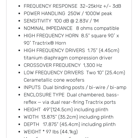
FREQUENCY RESPONSE 32–25kHz +/– 3dB
POWER HANDLING 250W / 1000W peak
SENSITIVITY 100 dB @ 2.83V / 1M
NOMINAL IMPEDANCE 8 ohms compatible
HIGH FREQUENCY HORN 8.5” square 90˚ x
90˚ Tractrix® Horn
HIGH FREQUENCY DRIVERS 1.75” (4.45cm)
titanium diaphragm compression driver
CROSSOVER FREQUENCY 1,300 Hz
LOW FREQUENCY DRIVERS Two 10” (25.4cm)
Cerametallic cone woofers
INPUTS Dual binding posts / bi-wire / bi-amp
ENCLOSURE TYPE Dual chambered, bass-
reflex — via dual rear-firing Tractrix ports
HEIGHT 49”(124.5cm) including plinth
WIDTH 13.875” (35.2cm) including plinth
DEPTH 17.875” (45.4cm) including plinth
WEIGHT * 97 Ibs (44.1kg)