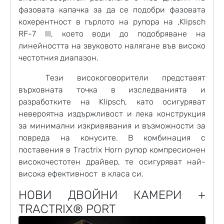
фазовата капачка за да се подобри фазовата
кохерентност в гърлото на рупора на ,Klipsch
RF-7 III, което води до подобряване на
линейността на звуковото налягане във високо
честотния диапазон.
Тези високоговорители представят
върховната точка в изследванията и
разработките на Klipsch, като осигуряват
невероятна издържливост и лека конструкция
за минимални изкривявания и възможности за
повреда на конусите. В комбинация с
поставения в Tractrix Horn рупор компресионен
високочестотен драйвер, те осигуряват най-
висока ефективност в класа си.
НОВИ ДВОЙНИ КАМЕРИ +
TRACTRIX® PORT