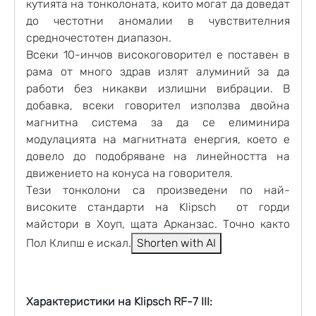
кутията на тонколоната, които могат да доведат
до честотни аномалии в чувствителния
средночестотен диапазон.
Всеки 10-инчов високоговорител е поставен в
рама от много здрав излят алуминий за да
работи без никакви излишни вибрации. В
добавка, всеки говорител използва двойна
магнитна система за да се елиминира
модулацията на магнитната енергия, което е
довело до подобряване на линейността на
движението на конуса на говорителя.
Тези тонколони са произведени по най-
високите стандарти на Klipsch от горди
майстори в Хоуп, щата Арканзас. Точно както
Пол Клипш е искал.
Shorten with AI
Характеристики на Klipsch RF-7 III: