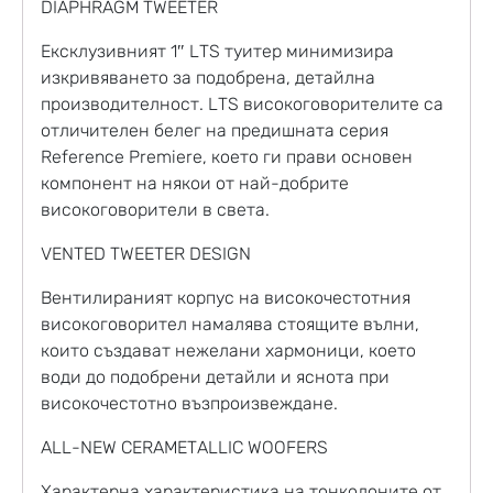
DIAPHRAGM TWEETER
Ексклузивният 1″ LTS туитер минимизира
изкривяването за подобрена, детайлна
производителност. LTS високоговорителите са
отличителен белег на предишната серия
Reference Premiere, което ги прави основен
компонент на някои от най-добрите
високоговорители в света.
VENTED TWEETER DESIGN
Вентилираният корпус на високочестотния
високоговорител намалява стоящите вълни,
които създават нежелани хармоници, което
води до подобрени детайли и яснота при
високочестотно възпроизвеждане.
ALL-NEW CERAMETALLIC WOOFERS
Характерна характеристика на тонколоните от