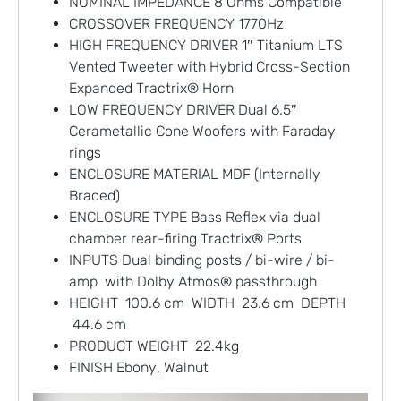
NOMINAL IMPEDANCE 8 Ohms Compatible
CROSSOVER FREQUENCY 1770Hz
HIGH FREQUENCY DRIVER 1″ Titanium LTS
Vented Tweeter with Hybrid Cross-Section
Expanded Tractrix® Horn
LOW FREQUENCY DRIVER Dual 6.5″
Cerametallic Cone Woofers with Faraday
rings
ENCLOSURE MATERIAL MDF (Internally
Braced)
ENCLOSURE TYPE Bass Reflex via dual
chamber rear-firing Tractrix® Ports
INPUTS Dual binding posts / bi-wire / bi-
amp with Dolby Atmos® passthrough
HEIGHT 100.6 cm WIDTH 23.6 cm DEPTH
44.6 cm
PRODUCT WEIGHT 22.4kg
FINISH Ebony, Walnut