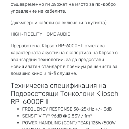
същевременно ги държат на място за по-добро
управление на кабелите.
(джъмперни кабели са включени в кутията)
HIGH-FIDELITY HOME AUDIO
Преработена, Klipsch RP-6000F ll съчетава
характерната акустична експертиза на Klipsch с
авангардни технологии, за да предостави
новия златен стандарт в премиум решенията за
домашно кино и hi-fi слушане.
Техническа спецификация на
Подовостоящи Тонколони Klipsch
RP-6000F ll
FREQUENCY RESPONSE 38-25kHz +/- 3dB
SENSITIVITY* 96dB @ 2.83V / 1m*
POWER HANDLING (CONT/PEAK) 125W/500W