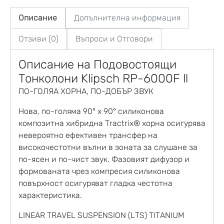
Описание
Допълнителна информация
Отзиви (0)
Въпроси и Отговори
Описание на Подовостоящи
Тонколони Klipsch RP-6000F ll
ПО-ГОЛЯА ХОРНА, ПО-ДОБЪР ЗВУК
Нова, по-голяма 90° x 90° силиконова
композитна хибридна Tractrix® хорна осигурява
невероятно ефективен трансфер на
високочестотни вълни в зоната за слушане за
по-ясен и по-чист звук. Фазовият дифузор и
формованата чрез компресия силиконова
повърхност осигуряват гладка честотна
характеристика.
LINEAR TRAVEL SUSPENSION (LTS) TITANIUM