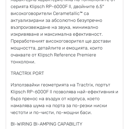
серията Klipsch RP-6000F ll, двойните 6.5″
високоговорители Cerametallic™ са
актуализирани за абсолютно безупречно
възпроизвеждане на звука, минимално
изкривяване и максимална ефективност.
Преработеният високоговорител ще достави
мощността, детайлите и емоцията, които
очаквате от Klipsch Reference Premiere
тонколони.
TRACTRIX PORT
Използвайки геометрията на Tractrix, портът
Klipsch RP-6000F ll позволява най-ефективния и
бърз пренос на въздух от корпуса, което
намалява шума на порта за по-резки ниски
честоти и по-чисти, по-мощни баси.
BI-WIRING BI-AMPING CAPABILITY