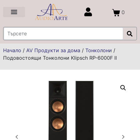
0
Цени и Промоции
Услуги и Проекти
Начало
/
AV Продукти за дома
/
Тонколони
/
Подовостоящи Тонколони Klipsch RP-6000F ll