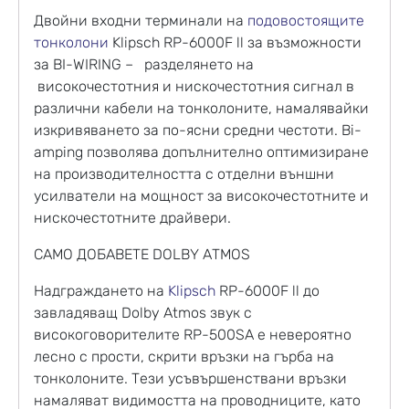
Двойни входни терминали на
подовостоящите
тонколони
Klipsch RP-6000F ll за възможности
за BI-WIRING – разделянето на
високочестотния и нискочестотния сигнал в
различни кабели на тонколоните, намалявайки
изкривяването за по-ясни средни честоти. Bi-
amping позволява допълнително оптимизиране
на производителността с отделни външни
усилватели на мощност за високочестотните и
нискочестотните драйвери.
САМО ДОБАВЕТЕ DOLBY ATMOS
Надграждането на
Klipsch
RP-6000F ll до
завладяващ Dolby Atmos звук с
високоговорителите RP-500SA е невероятно
лесно с прости, скрити връзки на гърба на
тонколоните. Тези усъвършенствани връзки
намаляват видимостта на проводниците, като