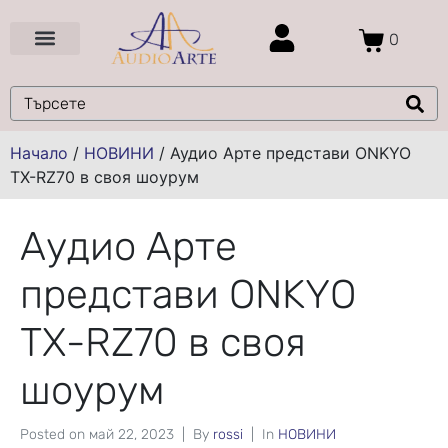
0
Цени и Промоции
Услуги и Проекти
Начало
/
НОВИНИ
/
Аудио Арте представи ONKYO
TX-RZ70 в своя шоурум
Аудио Арте
представи ONKYO
TX-RZ70 в своя
шоурум
Posted on
май 22, 2023
By
rossi
In
НОВИНИ