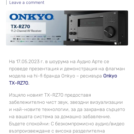
Leave a comment
На 17.05.2023 г. в шоурума на Аудио Арте се
проведе презентация и демонстрация на флагман
модела на hi-fi бранда Onkyo – ресивъра
Onkyo
TX-RZ70
.
Изцяло новият TX-RZ70 предоставя
забележително чист звук, звездни визуализации
и най-новите технологии, за да захранва сърцето
на вашата система за домашно забавление.
Бъдете спокойни: С безкомпромисно аудио/видео
възпроизвеждане с висока разделителна