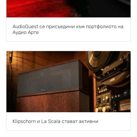
AudioQuest се присъедини към портфолиото на
Аудио Арте
Klipschorn и La Scala стават активни