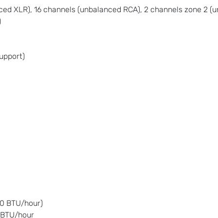
ed XLR), 16 channels (unbalanced RCA), 2 channels zone 2 (u
)
upport)
70 BTU/hour)
 BTU/hour