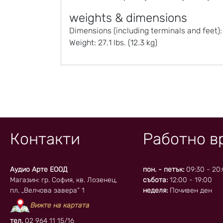
weights & dimensions
Dimensions (including terminals and feet): 
Weight: 27.1 lbs. (12.3 kg)
Контакти
Работно в
Аудио Арте ЕООД
пон. - петък:
09:30 - 20
Магазин: гр. София, кв. Лозенец,
събота:
12:00 - 19:00
пл. „Велчова завера” 1
неделя:
Почивен ден
Вижте на картата
тел.
02 964 11 15/16