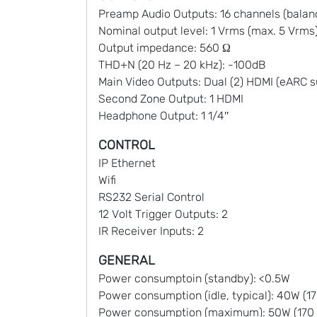
Preamp Audio Outputs: 16 channels (balanc
Nominal output level: 1 Vrms (max. 5 Vrms
Output impedance: 560 Ω
THD+N (20 Hz – 20 kHz): -100dB
Main Video Outputs: Dual (2) HDMI (eARC s
Second Zone Output: 1 HDMI
Headphone Output: 1 1/4″
CONTROL
IP Ethernet
Wifi
RS232 Serial Control
12 Volt Trigger Outputs: 2
IR Receiver Inputs: 2​
GENERAL
Power consumptoin (standby): <0.5W
Power consumption (idle, typical): 40W (1
Power consumption (maximum): 50W (170