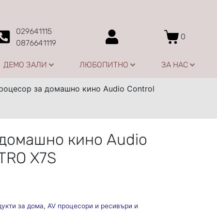
029641115
0
0876641119
ДЕМО ЗАЛИ
ЛЮБОПИТНО
ЗА НАС
роцесор за домашно кино Audio Control
 домашно кино Audio
TRO X7S
дукти за дома
,
AV процесори и ресивъри и