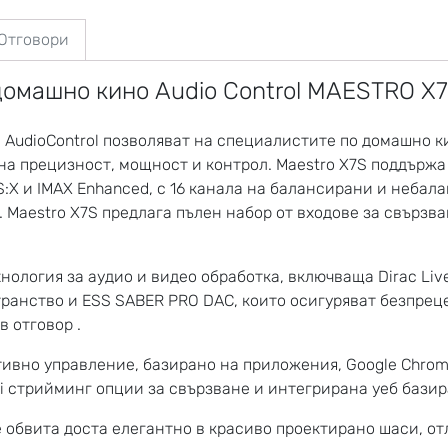
 Отговори
домашно кино Audio Control MAESTRO X
AudioControl позволяват на специалистите по домашно ки
 на прецизност, мощност и контрол. Maestro X7S поддърж
TS:X и IMAX Enhanced, с 16 канала на балансирани и неба
 Maestro X7S предлага пълен набор от входове за свързв
хнология за аудио и видео обработка, включваща Dirac Li
ранство и ESS SABER PRO DAC, които осигуряват безпрец
 отговор .
ивно управление, базирано на приложения, Google Chromec
Fi стрийминг опции за свързване и интегрирана уеб бази
 обвита доста елегантно в красиво проектирано шаси, о