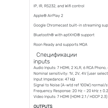
IP, IR, RS232, and Wifi control
Apple® AirPlay 2
Google Chromecast built-in streaming sup
Bluetooth® with aptXHD® support
Roon Ready and supports MQA
Спецификации
inputs
Audio Inputs: 7 HDMI, 2 XLR, 6 RCA Phono, 
Nominal sensitivity: 1V, 2V, 4V (user selec
Input Impedance: 47 kΩ
Signal to Noise (A-wtd ref 100W) normal/s
Frequency Response: 20 Hz – 20 kHz ± 0.
Video Inputs: 7 HDMI (HDMI 2.1 / HDCP 2.3)
OUTPUTS