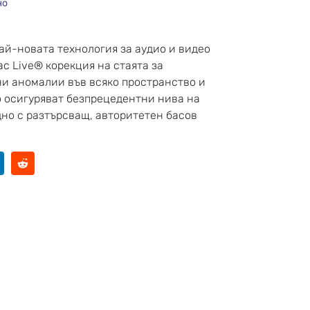
но
най-новата технология за аудио и видео
ac Live® корекция на стаята за
ни аномалии във всяко пространство и
о осигуряват безпрецедентни нива на
дно с разтърсващ, авторитетен басов