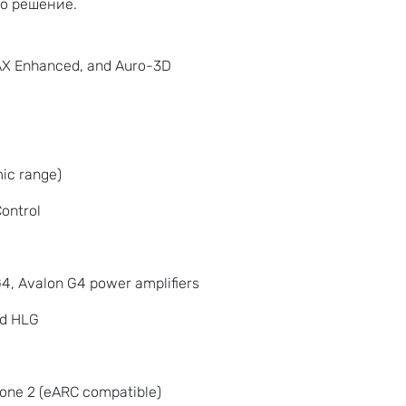
го решение.
MAX Enhanced, and Auro-3D
ic range)
ontrol
G4, Avalon G4 power amplifiers
nd HLG
Zone 2 (eARC compatible)