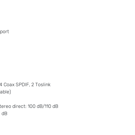
port
4 Coax SPDIF, 2 Toslink
table)
tereo direct: 100 dB/110 dB
2 dB