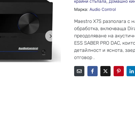
крайни стъпала
,
Домашно ки
Марка:
Audio Control
Maestro X7S разполага с 
обработка, включваща Dir
преодоляване на акустич
ESS SABER PRO DAC, коит
детайлност и яснота, зае
отговор .