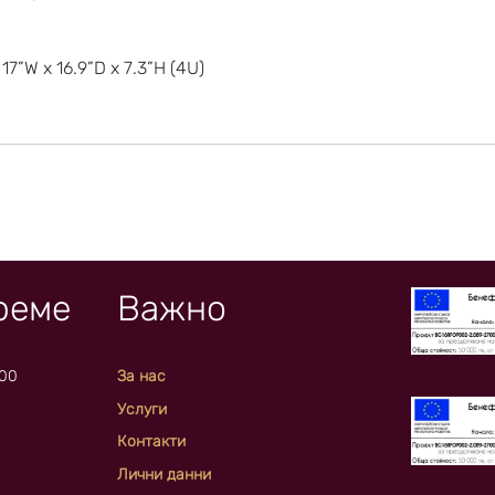
17”W x 16.9”D x 7.3”H (4U)
реме
Важно
:00
За нас
Услуги
Контакти
Лични данни