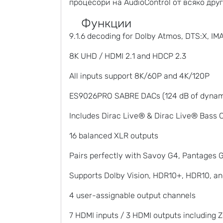
процесори на AudioControl от всяко дру
Функции
9.1.6 decoding for Dolby Atmos, DTS:X, I
8K UHD / HDMI 2.1 and HDCP 2.3
All inputs support 8K/60P and 4K/120P
ES9026PRO SABRE DACs (124 dB of dynam
Includes Dirac Live® & Dirac Live® Bass C
16 balanced XLR outputs
Pairs perfectly with Savoy G4, Pantages 
Supports Dolby Vision, HDR10+, HDR10, a
4 user-assignable output channels
7 HDMI inputs / 3 HDMI outputs including 