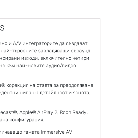
7S
но и A/V интеграторите да създават
а най-търсените завладяващи съраунд
лансирани изходи, включително четири
ане към най-новите аудио/видео
ve® корекция на стаята за преодоляване
едентни нива на детайлност и яснота,
ast®, Apple® AirPlay 2, Roon Ready,
рана конфигурация.
тличаващо гамата Immersive AV