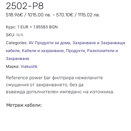
2502-P8
518.96
€
/ 1015.00 лв.
–
570.10
€
/ 1115.02 лв.
Курс: 1 EUR = 1.95583 BGN
SKU:
N/A
Categories:
AV Продукти за дома
,
Захранване и Захранващи
кабели
,
Кабели и захранване
,
Продукти
,
Разклонители и
Захранване
Марка:
Inakustik
Reference power bar филтрира нежеланите
смущения от захранването, без да
въвежда допълнителен импеданс на източника.
:
Метраж кабели