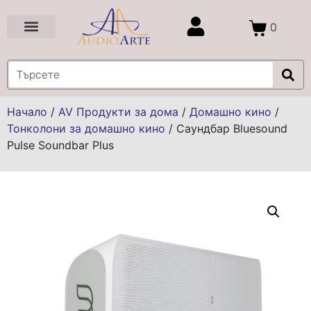
0
Цени и Промоции
Услуги и Проекти
Начало
/
AV Продукти за дома
/
Домашно кино
/
Тонколони за домашно кино
/
Саундбар Bluesound
Pulse Soundbar Plus