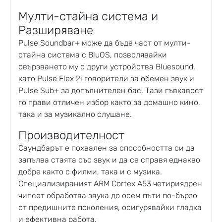
Мулти-стайна система и
Разширяване
Pulse Soundbar+ може да бъде част от мулти-
стайна система с BluOS, позволявайки
свързването му с други устройства Bluesound,
като Pulse Flex 2i говорители за обемен звук и
Pulse Sub+ за допълнителен бас. Тази гъвкавост
го прави отличен избор както за домашно кино,
така и за музикално слушане.
Производителност
Саундбарът е похвален за способността си да
запълва стаята със звук и да се справя еднакво
добре както с филми, така и с музика.
Специализираният ARM Cortex A53 четириядрен
чипсет обработва звука до осем пъти по-бързо
от предишните поколения, осигурявайки гладка
и ефективна работа.