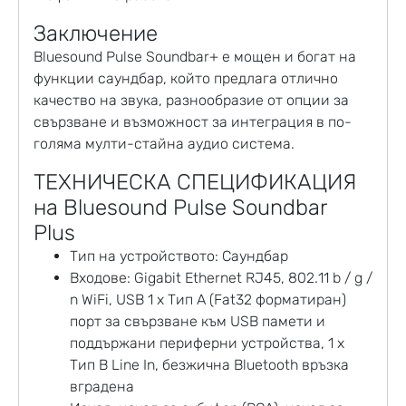
Заключение
Bluesound Pulse Soundbar+ е мощен и богат на
функции саундбар, който предлага отлично
качество на звука, разнообразие от опции за
свързване и възможност за интеграция в по-
голяма мулти-стайна аудио система.
ТЕХНИЧЕСКА СПЕЦИФИКАЦИЯ
на Bluesound Pulse Soundbar
Plus
Тип на устройството: Саундбар
Входове: Gigabit Ethernet RJ45, 802.11 b / g /
n WiFi, USB 1 x Тип A (Fat32 форматиран)
порт за свързване към USB памети и
поддържани периферни устройства, 1 x
Тип B Line In, безжична Bluetooth връзка
вградена