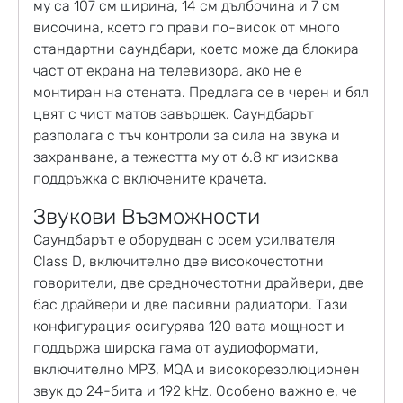
му са 107 см ширина, 14 см дълбочина и 7 см
височина, което го прави по-висок от много
стандартни саундбари, което може да блокира
част от екрана на телевизора, ако не е
монтиран на стената. Предлага се в черен и бял
цвят с чист матов завършек. Саундбарът
разполага с тъч контроли за сила на звука и
захранване, а тежестта му от 6.8 кг изисква
поддръжка с включените крачета.
Звукови Възможности
Саундбарът е оборудван с осем усилвателя
Class D, включително две високочестотни
говорители, две средночестотни драйвери, две
бас драйвери и две пасивни радиатори. Тази
конфигурация осигурява 120 вата мощност и
поддържа широка гама от аудиоформати,
включително MP3, MQA и високорезолюционен
звук до 24-бита и 192 kHz. Особено важно е, че