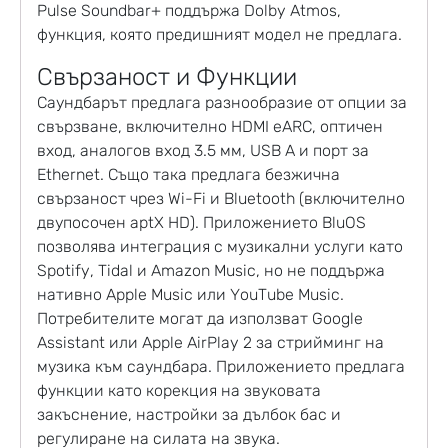
Pulse Soundbar+ поддържа Dolby Atmos,
функция, която предишният модел не предлага.
Свързаност и Функции
Саундбарът предлага разнообразие от опции за
свързване, включително HDMI eARC, оптичен
вход, аналогов вход 3.5 мм, USB A и порт за
Ethernet. Също така предлага безжична
свързаност чрез Wi-Fi и Bluetooth (включително
двупосочен aptX HD). Приложението BluOS
позволява интеграция с музикални услуги като
Spotify, Tidal и Amazon Music, но не поддържа
нативно Apple Music или YouTube Music.
Потребителите могат да използват Google
Assistant или Apple AirPlay 2 за стрийминг на
музика към саундбара. Приложението предлага
функции като корекция на звуковата
закъснение, настройки за дълбок бас и
регулиране на силата на звука.