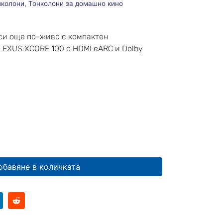
нколони
,
Тонколони за домашно кино
си още по-живо с компактен
LEXUS XCORE 100 с HDMI eARC и Dolby
обавяне в количката