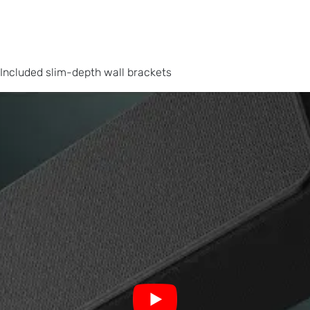
ncluded slim-depth wall brackets