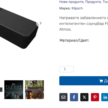
Нови продукти
,
Продукти
,
То
Марка:
Klipsch
Направете забавлението 
интелигентен саундбар F
Atmos.
:
Материал/Цвят
Д