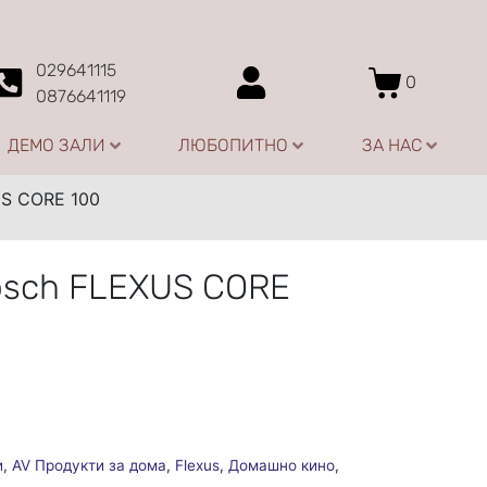
029641115
0
0876641119
ДЕМО ЗАЛИ
ЛЮБОПИТНО
ЗА НАС
US CORE 100
psch FLEXUS CORE
и
,
AV Продукти за дома
,
Flexus
,
Домашно кино
,