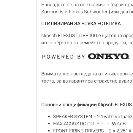
Насладете се на светкавично бързи връз
Surrounds и Flexus Subwoofer (или два
СТИЛИЗИРАН ЗА ВСЯКА ЕСТЕТИКА
Klipsch FLEXUS CORE 100 е щателно пр
инженерство за семейство продукти, ко
Внимателно прегледана от инженеритe 
теста, за да гарантира страхотно ауди
Основни спецификации Klipsch FLEXUS 
SPEAKER SYSTEM – 2.1 with Virtuali
MAX ACOUSTIC OUTPUT – 96.4dB
FRONT FIRING DRIVERS – 2 x 2.25” A