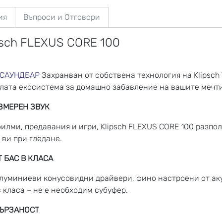
ия
Въпроси и Отговори
psch FLEXUS CORE 100
САУНДБАР
Захранван от собствена технология на Klipsch 
ялата екосистема за домашно забавление на вашите мечти
ЗМЕРЕН ЗВУК
илми, предавания и игри, Klipsch FLEXUS CORE 100 разпол
 ви при гледане.
 БАС В КЛАСА
 алуминиеви конусовидни драйвери, фино настроени от аку
 класа – не е необходим субуфер.
ВЪРЗАНОСТ