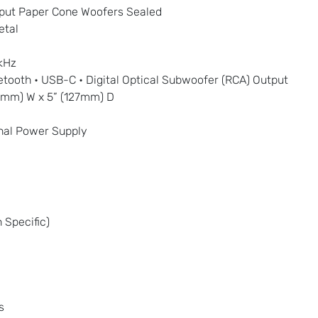
put Paper Cone Woofers Sealed
etal
kHz
ooth • USB-C • Digital Optical Subwoofer (RCA) Output
1mm) W x 5” (127mm) D
nal Power Supply
 Specific)
s