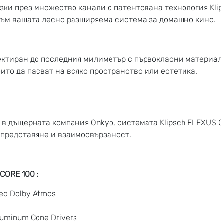
ки през множество канали с патентована технология Klips
) към вашата лесно разширяема система за домашно кино.
оектиран до последния милиметър с първокласни материа
ито да пасват на всяко пространство или естетика.
в дъщерната компания Onkyo, системата Klipsch FLEXUS 
о представяне и взаимосвързаност.
CORE 100 :
zed Dolby Atmos
luminum Cone Drivers