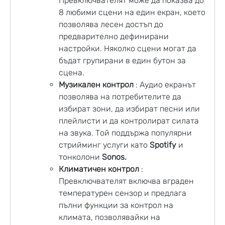
Превключвателят може да показва до
8 любими сцени на един екран, което
позволява лесен достъп до
предварително дефинирани
настройки. Няколко сцени могат да
бъдат групирани в един бутон за
сцена.
Музикален контрол
: Аудио екранът
позволява на потребителите да
избират зони, да избират песни или
плейлисти и да контролират силата
на звука. Той поддържа популярни
стрийминг услуги като
Spotify
и
тонколони
Sonos.
Климатичен контрол
:
Превключвателят включва вграден
температурен сензор и предлага
пълни функции за контрол на
климата, позволявайки на