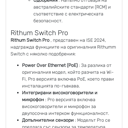
Одобрения
: Напълно отговаря на
австралийските стандарти (RCM) и
съответствие с електрическата
безопасност.
Rithum Switch Pro
Rithum Switch Pro
, представен на ISE 2024,
надгражда функциите на оригиналния Rithumm
Switch с няколко подобрения:
Power Over Ethernet (PoE)
: За разлика от
оригиналния модел, който разчита на Wi-
Fi, Pro версията включва PoE, което прави
инсталацията по-гъвкава.
Интегрирани високоговорители и
микрофон
: Pro версията включва
високоговорители и микрофон за
двупосочна интерком функционалност.
Допълнителни сензори
: Моделът Pro се
предлага със сензори за температура,