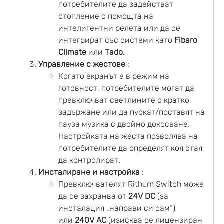
потребителите да задействат
отопление с помощта на
интелигентни релета или да се
интегрират със системи като
Fibaro
Climate
или
Tado
.
Управление с жестове
:
Когато екранът е в режим на
готовност, потребителите могат да
превключват светлините с кратко
задържане или да пускат/поставят на
пауза музика с двойно докосване.
Настройката на жеста позволява на
потребителите да определят коя стая
да контролират.
Инсталиране и настройка
:
Превключвателят Rithum Switch може
да се захранва от
24V DC
(за
инсталация „направи си сам“)
или
240V AC
(изисква се лицензиран