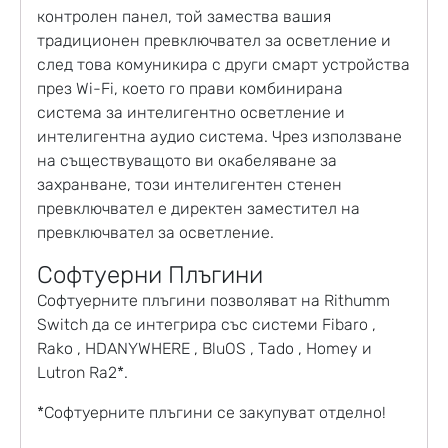
контролен панел, той замества вашия
традиционен превключвател за осветление и
след това комуникира с други смарт устройства
през Wi-Fi, което го прави комбинирана
система за интелигентно осветление и
интелигентна аудио система. Чрез използване
на съществуващото ви окабеляване за
захранване, този интелигентен стенен
превключвател е директен заместител на
превключвател за осветление.
Софтуерни Плъгини
Софтуерните плъгини позволяват на Rithumm
Switch да се интегрира със системи Fibaro ,
Rako , HDANYWHERE , BluOS , Tado , Homey и
Lutron Ra2*.
*Софтуерните плъгини се закупуват отделно!