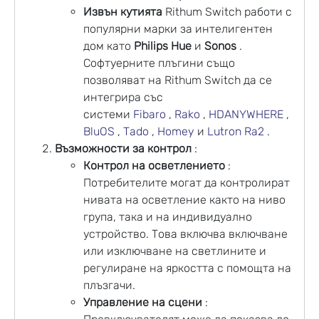
Извън кутията
Rithum Switch работи с
популярни марки за интелигентен
дом като
Philips Hue
и
Sonos
.
Софтуерните плъгини също
позволяват на Rithum Switch да се
интегрира със
системи
Fibaro
,
Rako
,
HDANYWHERE
,
BluOS
,
Tado
,
Homey
и
Lutron Ra2
.
Възможности за контрол
:
Контрол на осветлението
:
Потребителите могат да контролират
нивата на осветление както на ниво
група, така и на индивидуално
устройство. Това включва включване
или изключване на светлините и
регулиране на яркостта с помощта на
плъзгачи.
Управление на сцени
: