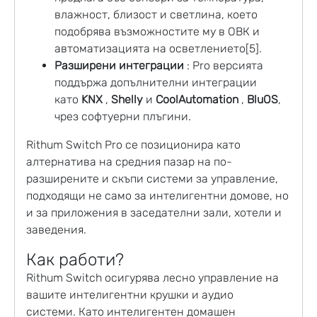
влажност, близост и светлина, което
подобрява възможностите му в ОВК и
автоматизацията на осветлението[5].
Разширени интеграции
: Pro версията
поддържа допълнителни интеграции
като
KNX
,
Shelly
и
CoolAutomation
,
BluOS
,
чрез софтуерни плъгини.
Rithum Switch Pro се позиционира като
алтернатива на средния пазар на по-
разширените и скъпи системи за управление,
подходящи не само за интелигентни домове, но
и за приложения в заседателни зали, хотели и
заведения.
Как работи?
Rithum Switch осигурява лесно управление на
вашите интелигентни крушки и аудио
системи. Като интелигентен домашен