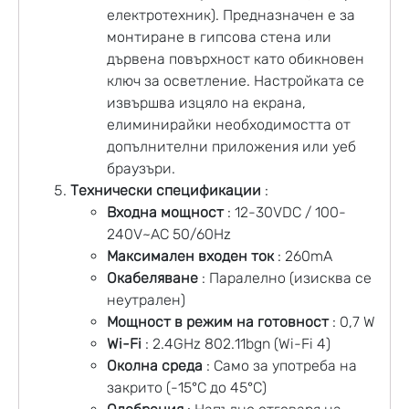
електротехник). Предназначен е за
монтиране в гипсова стена или
дървена повърхност като обикновен
ключ за осветление. Настройката се
извършва изцяло на екрана,
елиминирайки необходимостта от
допълнителни приложения или уеб
браузъри.
Технически спецификации
:
Входна мощност
: 12-30VDC / 100-
240V~AC 50/60Hz
Максимален входен ток
: 260mA
Окабеляване
: Паралелно (изисква се
неутрален)
Мощност в режим на готовност
: 0,7 W
Wi-Fi
: 2.4GHz 802.11bgn (Wi-Fi 4)
Околна среда
: Само за употреба на
закрито (-15°C до 45°C)