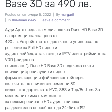
Base 3D за 490 лв.
Posted on
октомври 5, 2022
By
margarit
In
Домашно кино
Leave a comment
Ауди Арте предлага медия плеъра Dune HD Base 3D
на промоционална цена от
490 лв. Устройството е достъпно и универсално
решение за Full HD видео и
аудио плейбек, а така също и IPTV или стрийминг на
VOD („видео на
поискване“). Dune HD Base 3D поддържа почти
всички цифрови аудио и видео
формати, кодеци и файлови контейнери,
включително всички съвременни 3D
видео стандарти, като MVC, SBS и Top/Bottom. За
меломаните има възможност
за некомпресирано HD аудио с висока
разделителна способност до 24-бита/192