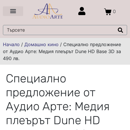
0
Цени и Промоции
Услуги и Проекти
Начало
/
Домашно кино
/
Специално предложение
от Аудио Арте: Медия плеърът Dune HD Base 3D за
490 лв.
Специално
предложение от
Аудио Арте: Медия
плеърът Dune HD