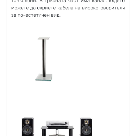
тонколони. В тръбната част има канал, където
можете да скриете кабела на високоговорителя
за по-естетичен вид.