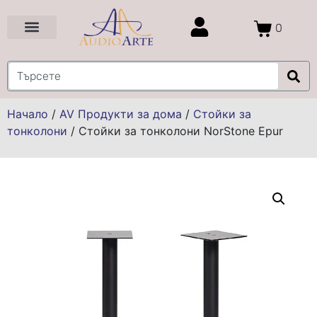
0
Цени и Промоции
Услуги и Проекти
Начало
/
AV Продукти за дома
/
Стойки за
тонколони
/
Стойки за тонколони NorStone Epur