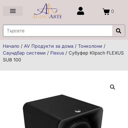
0
Цени и Промоции
Услуги и Проекти
Начало
/
AV Продукти за дома
/
Тонколони
/
Саундбар системи
/
Flexus
/
Субуфер Klipsch FLEXUS
SUB 100