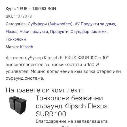
Курс: 1 EUR = 1.95583 BGN
SKU:
1072078
Categories:
Субуфери (Subwoofers)
,
AV Продукти за дома
,
Flexus
,
Нови продукти
,
Продукти
,
Саундбар системи
,
Тонколони
Марка:
Klipsch
Активен субуфер Klipsch FLEXUS XSUB 100 с 10″
високоговорител за ниски честоти и 160 W
усилвател. Мощно допълнение към всяка стерео или
съраунд система.
Направете си комплект:
Тонколони безжични
съраунд Klipsch Flexus
SURR 100
Благодарение на завладяващата