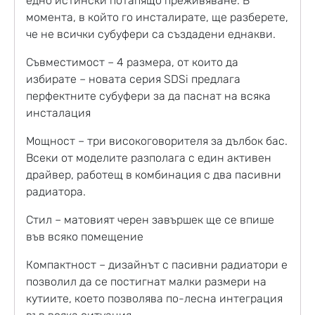
едно истински потапящо преживяване. В
момента, в който го инсталирате, ще разберете,
че не всички субуфери са създадени еднакви.
Съвместимост – 4 размера, от които да
избирате – новата серия SDSi предлага
перфектните субуфери за да паснат на всяка
инсталация
Мощност – три високоговорителя за дълбок бас.
Всеки от моделите разполага с един активен
драйвер, работещ в комбинация с два пасивни
радиатора.
Стил – матовият черен завършек ще се впише
във всяко помещение
Компактност – дизайнът с пасивни радиатори е
позволил да се постигнат малки размери на
кутиите, което позволява по-лесна интеграция