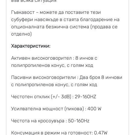
във всяка ситуация
Гъвкавост – можете да поставите тези
субуфери навсякъде в стаята благодарение на
опционалната безжична система (продава се
отделно)
Характеристики:
Активен високоговорител : 8 инчов с
полипропиленов конус, с голям ход
Пасивни високоговорители : Два броя 8 инчови
с полипропиленов конус, с голям ход
Честотен отклик (+/- 3dB) : 29-160HZ
Усилвателна мощност (пикова) : 400 W
Честота на кросоувъра : 50-160Hz
Консумация в режим на готовност: 0.47W