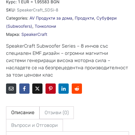
Курс: 1 EUR = 1.95583 BGN
SKU:
SpeakerCraft_SDSi-8
Categories:
AV Продукти за дома
,
Продукти
,
Субуфери
(Subwoofers)
,
Тонколони
Марка:
SpeakerCraft
SpeakerCraft Subwoofer Series – 8 инчов със
специален EMF дизайн – огромни магнитни
системи генериращи висока моторна сила –
насладете се на безпрецедентна производителност
за този ценови клас
Описание
Отзиви (0)
Въпроси и Отговори