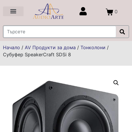
0
Цени и Промоции
Услуги и Проекти
Начало
/
AV Продукти за дома
/
Тонколони
/
Субуфер SpeakerCraft SDSi 8