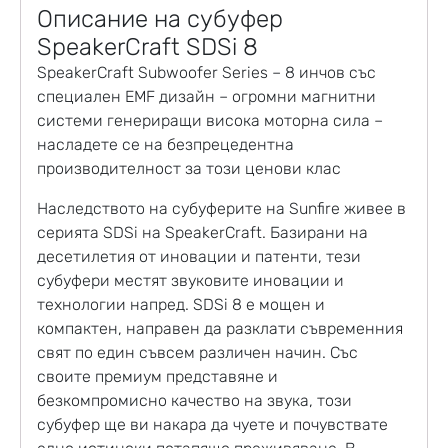
Описание на субуфер
SpeakerCraft SDSi 8
SpeakerCraft Subwoofer Series – 8 инчов със
специален EMF дизайн – огромни магнитни
системи генериращи висока моторна сила –
насладете се на безпрецедентна
производителност за този ценови клас
Наследството на субуферите на Sunfire живее в
серията SDSi на SpeakerCraft. Базирани на
десетилетия от иновации и патенти, тези
субуфери местят звуковите иновации и
технологии напред. SDSi 8 е мощен и
компактен, направен да разклати съвременния
свят по един съвсем различен начин. Със
своите премиум представяне и
безкомпромисно качество на звука, този
субуфер ще ви накара да чуете и почувствате