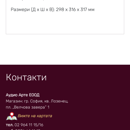
Размери (Д x Ш x В): 298 x 316 x 317 мм
Контакти
Аудио Арте ЕООД
Магазин: гр. София, кв. Лозенец,
пл. „Велчова завера” 1
Вижте на картата
тел.
02 964 11 15/16