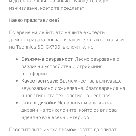
и да се насладят на впечатляващото аудио
изживяване, което те предлагат.
Какво представихме?
По време на събитието нашите експерти
демонстрираха впечатляващите характеристики
на Technics SC-CX700, включително:
Безжична свързаност
: Лесно свързване с
различни устройства и стрийминг
платформи
Качествен звук:
Възможност за вълнуващо
звукозаписно изживяване, благодарение на
иновативната технология на Technics
Стил и дизайн:
Модерният и елегантен
дизайн на тонколоните, който се вписва
идеално във всеки интериор
Посетителите имаха възможността да опитат