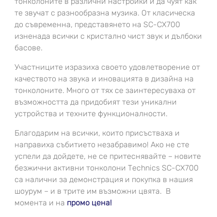
тонколоните в различни настройки и да чуят как
те звучат с разнообразна музика. От класическа
до съвременна, представянето на SC-CX700
изненада всички с кристално чист звук и дълбоки
басове.
Участниците изразиха своето удовлетворение от
качеството на звука и иновацията в дизайна на
тонколоните. Много от тях се заинтересуваха от
възможността да придобият тези уникални
устройства и техните функционалности.
Благодарим на всички, които присъстваха и
направиха събитието незабравимо! Ако не сте
успели да дойдете, не се притеснявайте – новите
безжични активни тонколони Technics SC-CX700
са налични за демонстрация и покупка в нашия
шоурум – и в трите им възможни цвята. В
момента и на
промо цена!