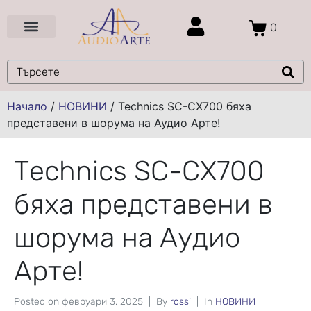
0
Цени и Промоции
Услуги и Проекти
Начало
/
НОВИНИ
/
Technics SC-CX700 бяха
представени в шорума на Аудио Арте!
Technics SC-CX700
бяха представени в
шорума на Аудио
Арте!
Posted on
февруари 3, 2025
By
rossi
In
НОВИНИ