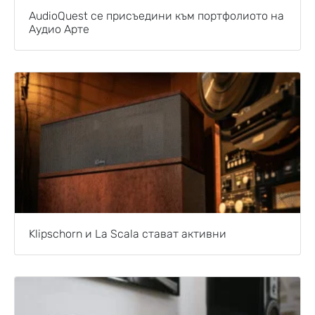
AudioQuest се присъедини към портфолиото на
Аудио Арте
Klipschorn и La Scala стават активни