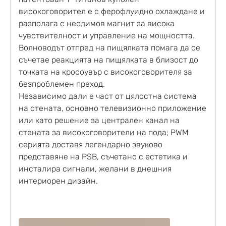
високоговорител е с ферофлуидно охлаждане и
разполага с неодимов магнит за висока
чувствителност и управление на мощността.
Волноводът отпред на пищялката помага да се
съчетае реакцията на пищялката в близост до
точката на кросоувър с високоговорителя за
безпроблемен преход.
Независимо дали е част от цялостна система
на стената, основно телевизионно приложение
или като решение за централен канал на
стената за високоговорители на пода; PWM
серията доставя легендарно звуково
представяне на PSB, съчетано с естетика и
инсталира сигнали, желани в днешния
интериорен дизайн.