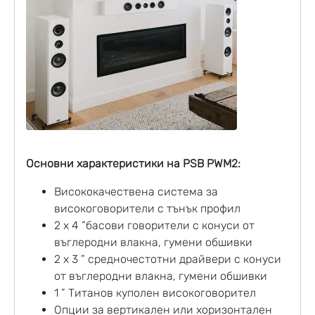
Основни характеристики на PSB PWM2:
Висококачествена система за
високоговорители с тънък профил
2 x 4 ”басови говорители с конуси от
въглеродни влакна, гумени обшивки
2 x 3 ” средночестотни драйвери с конуси
от въглеродни влакна, гумени обшивки
1 ” Титанов куполен високоговорител
Опции за вертикален или хоризонтален