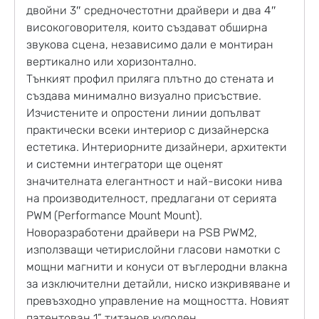
двойни 3″ средночестотни драйвери и два 4″
високоговорителя, които създават обширна
звукова сцена, независимо дали е монтиран
вертикално или хоризонтално.
Тънкият профил приляга плътно до стената и
създава минимално визуално присъствие.
Изчистените и опростени линии допълват
практически всеки интериор с дизайнерска
естетика. Интериорните дизайнери, архитекти
и системни интегратори ще оценят
значителната елегантност и най-високи нива
на производителност, предлагани от серията
PWM (Performance Mount Mount).
Новоразработени драйвери на PSB PWM2,
използващи четирислойни гласови намотки с
мощни магнити и конуси от въглеродни влакна
за изключителни детайли, ниско изкривяване и
превъзходно управление на мощността. Новият
патентован 1” титанов куполен