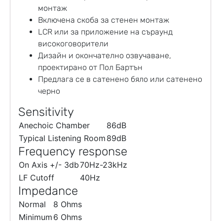
монтаж
Включена скоба за стенен монтаж
LCR или за приложение на съраунд
високоговорители
Дизайн и окончателно озвучаване,
проектирано от Пол Бартън
Предлага се в сатенено бяло или сатенено
черно
Sensitivity
Anechoic Chamber
86dB
Typical Listening Room
89dB
Frequency response
On Axis +/- 3db
70Hz-23kHz
LF Cutoff
40Hz
Impedance
Normal
8 Ohms
Minimum
6 Ohms