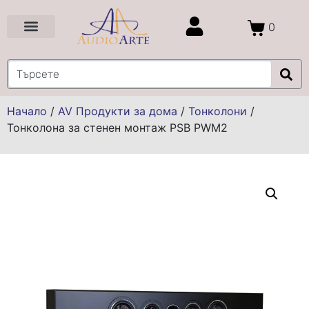
0
Цени и Промоции
Услуги и Проекти
Начало
/
AV Продукти за дома
/
Тонколони
/
Тонколона за стенен монтаж PSB PWM2