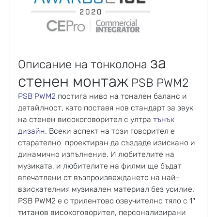
за
Описание на тонколона
стенен монтаж
PSB PWM2
PSB PWM2
постига ниво на тонален баланс и
детайлност, като поставя нов стандарт за звук
на стенен високоговорител с ултра
тънък
дизайн
. Всеки аспект на този говорител е
старателно проектиран да създаде изискано и
динамично изпълнение. И любителите на
музиката, и любителите на филми ще бъдат
впечатлени от възпроизвеждането на най-
взискателния музикален материал без усилие.
PSB PWM2 е с трилентово озвучително тяло с 1″
титанов високоговорител, персонализирани