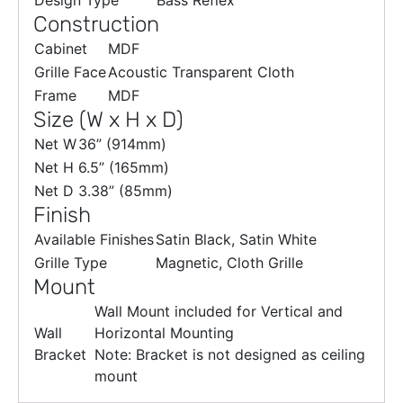
Design Type
Bass Reflex
Construction
Cabinet
MDF
Grille Face
Acoustic Transparent Cloth
Frame
MDF
Size (W x H x D)
Net W
36” (914mm)
Net H
6.5” (165mm)
Net D
3.38” (85mm)
Finish
Available Finishes
Satin Black, Satin White
Grille Type
Magnetic, Cloth Grille
Mount
Wall Mount included for Vertical and
Wall
Horizontal Mounting
Bracket
Note: Bracket is not designed as ceiling
mount