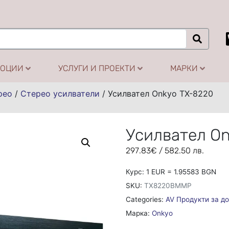
МОЦИИ
УСЛУГИ И ПРОЕКТИ
МАРКИ
рео
/
Стерео усилватели
/
Усилвател Onkyo TX-8220
Усилвател O
297.83
€
/ 582.50 лв.
Курс: 1 EUR = 1.95583 BGN
SKU:
TX8220BMMP
Categories:
AV Продукти за д
Марка:
Onkyo