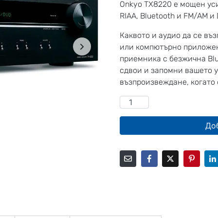
Onkyo TX8220 е мощен уси
RIAA, Bluetooth и FM/AM и
Каквото и аудио да се въ
или компютърно приложен
приемника с безжична Blu
сдвои и запомни вашето у
възпроизвеждане, когато 
До