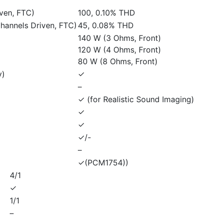
ven, FTC)
100, 0.10% THD
annels Driven, FTC)
45, 0.08% THD
140 W (3 Ohms, Front)
120 W (4 Ohms, Front)
80 W (8 Ohms, Front)
y)
✓
–
✓ (for Realistic Sound Imaging)
✓
✓
✓/-
–
✓(PCM1754))
4/1
✓
1/1
–