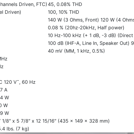
annels Driven, FTC)
45, 0.08% THD
l Driven)
100, 10% THD
140 W (3 Ohms, Front) 120 W (4 Ohms
0.08 % (20hz-20kHz, Half power)
10 Hz-100 kHz (+ 1 dB, -3 dB) (Direc
100 dB (IHF-A, Line In, Speaker Out) 
40 mV (MM, 1 kHz, 0.5%)
MHz
Hz
C 120 V˜, 60 Hz
.7 A
.4 W
0 W
.9 W
7 1/8″ x 5 7/8″ x 12 15/16″ (435 x 149 x 328 mm)
.4 lbs. (7 kg)