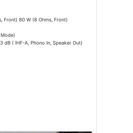
, Front) 80 W (8 Ohms, Front)
t Mode)
93 dB ( IHF-A, Phono In, Speaker Out)