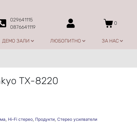
029641115
0
0876641119
ДЕМО ЗАЛИ
ЛЮБОПИТНО
ЗА НАС
nkyo TX-8220
ома
,
Hi-Fi стерео
,
Продукти
,
Стерео усилватели