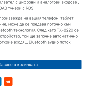
лвател с цифрови и аналогови входове ,
 DAB тунери с RDS.
зпроизвежда на вашия телефон, таблет
ие, може да се предава поточно към
etooth технология. След като TX-8220 се
стройство, той ще започне автоматично
открие входящ Bluetooth аудио поток.
бавяне в количката