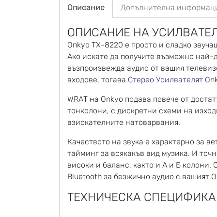
Описание
Допълнителна информац
ОПИСАНИЕ НА УСИЛВАТЕЛ
Onkyo TX-8220 е просто и сладко звуча
Ако искате да получите възможно най-
възпроизвежда аудио от вашия телевизо
входове, тогава
Стерео Усилвателят
Onk
WRAT на Onkyo подава повече от доста
тонколони, с дискретни схеми на изход
взискателните натоварвания.
Качеството на звука е характерно за ве
тайминг за всякакъв вид музика. И точ
високи и баланс, както и А и Б колони
Bluetooth за безжично аудио с вашият 
ТЕХНИЧЕСКА СПЕЦИФИКАЦ