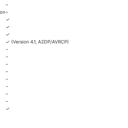
–
ion
–
✓
✓
✓
✓ (Version 4.1, A2DP/AVRCP)
–
–
–
–
–
–
–
–
✓