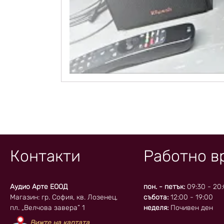
Контакти
Работно в
Аудио Арте ЕООД
пон. - петък:
09:30 - 20
Магазин: гр. София, кв. Лозенец,
събота:
12:00 - 19:00
пл. „Велчова завера” 1
неделя:
Почивен ден
Вижте на картата