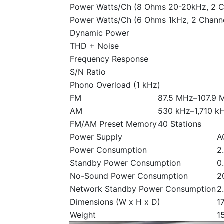
Power Watts/Ch (8 Ohms 20-20kHz, 2 Ch
Power Watts/Ch (6 Ohms 1kHz, 2 Channe
Dynamic Power
THD + Noise
Frequency Response
S/N Ratio
Phono Overload (1 kHz)
FM
87.5 MHz–107.9 
AM
530 kHz–1,710 k
FM/AM Preset Memory
40 Stations
Power Supply
A
Power Consumption
2
Standby Power Consumption
0
No-Sound Power Consumption
2
Network Standby Power Consumption
2
Dimensions (W x H x D)
1
Weight
15