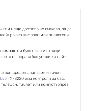
ет и нещо достатъчно гъвкаво, за да
 плейър чрез цифрови или аналогови
то компактни букшелфи и стоящи
което се справя без усилие с най-
тествен среден диапазон и точен
kyo
TX-8220 има контроли за бас,
и
телефон,
таблет или компютър
през