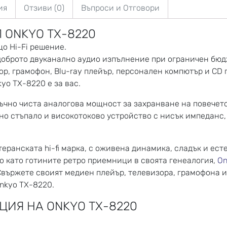
ия
Отзиви (0)
Въпроси и Отговори
 ONKYO TX-8220
що Hi-Fi решение.
доброто двуканално аудио изпълнение при ограничен бюдж
р, грамофон, Blu-ray плейър, персонален компютър и CD
yo TX-8220 е за вас.
тъчно чиста аналогова мощност за захранване на повече
но стъпало и високотоково устройство с нисък импеданс, 
теранската hi-fi марка, с оживена динамика, сладък и ес
но като готините ретро приемници в своята генеалогия,
On
. Свържете своият медиен плейър, телевизора, грамофона 
Onkyo TX-8220.
ИЯ НА ONKYO TX-8220