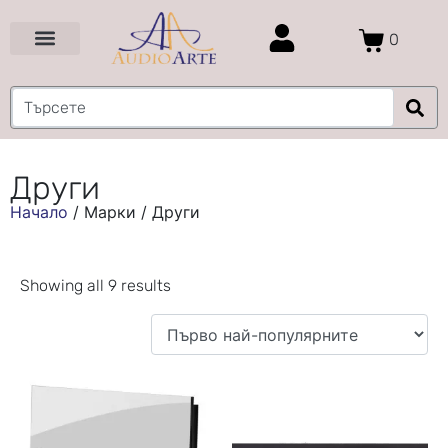
0
Цени и Промоции
Услуги и Проекти
Други
Начало
/
Марки
/
Други
Showing all 9 results